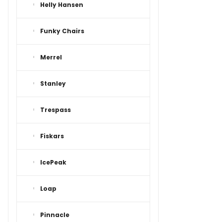
Helly Hansen
Funky Chairs
Merrel
Stanley
Trespass
Fiskars
IcePeak
Loap
Pinnacle