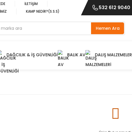
EDE
İLETİŞİM
532 612 9040
İMİZ
KAMP NEDİR?(S.S.S)
Hemen Ara
DAĞCILIK & İŞ GÜVENLİĞİ
BALIK AV
DALIŞ MALZEMELER