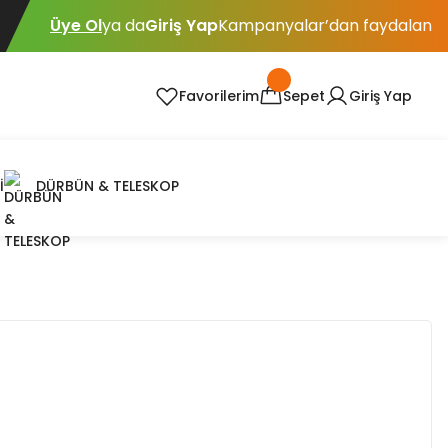
Üye Ol
ya da
Giriş Yap
Kampanyalar’dan faydalan
Favorilerim
Sepet
Giriş Yap
İ
DÜRBÜN & TELESKOP