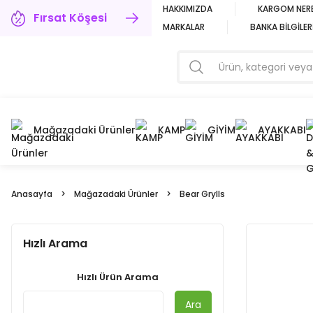
HAKKIMIZDA
KARGOM NER
Fırsat Köşesi
MARKALAR
BANKA BİLGİLER
Mağazadaki Ürünler
KAMP
GİYİM
AYAKKABI
Anasayfa
Mağazadaki Ürünler
Bear Grylls
Hızlı Arama
Hızlı Ürün Arama
Ara