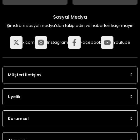
Sosyal Medya
Panço
Şimdi bizi sosyal medya’dan takip edin ve haberleri kaçırmayın
x.com
Instagram
Facebook
Youtube
Müşteri İletişim
Üyelik
Kurumsal