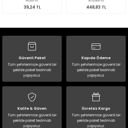
41,30 TL
472,45 TL
39,24 TL
448,83 TL
ampon Ekipmanları
a / Manometreler
i
Bel ve Omuz Çantaları
0 ile +5 Derece Arası
Stokta Yok
Stokta Yok
r
zu Torbası
eller
Bisiklet Çantaları
Çocuk Uyku Tulumları
Boyun Çantaları
Kaz Tüyü Uyku Tulumları
ampet
Bolt
rı
Çanta Aksesuarları
Güvenli Paket
Kapıda Ödeme
k Bardak
numlama
Çanta Yağmurlukları
Tüm şehirlerimize güvenli bir
Tüm şehirlerimize güvenli bir
şekilde paket teslimatı
şekilde paket teslimatı
yapıyoruz.
yapıyoruz.
nleri
Çocuk Çantaları
meleri
ksesuarlar
Cüzdanlar
eleri
İlk Yardım Çantaları
Kalite & Güven
Ücretsiz Kargo
Tüm şehirlerimize güvenli bir
Tüm şehirlerimize güvenli bir
uarları
Seyahat Çantaları
şekilde paket teslimatı
şekilde paket teslimatı
yapıyoruz.
yapıyoruz.