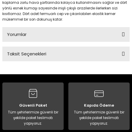
kaplama zorlu hava şartlarında kolayca kullanılmasını sağlar ve dört
yönlü esnek kumaşı sayesinde inişli çıkışlı arazilerde ilerlerken sizi
kısıtlamaz. Dört adet fermuarlı cep ve çıkarılabilen elastik kemer
Panço
mükemmel bir son dokunuş katar.
Yorumlar
Taksit Seçenekleri
Bu ürüne ilk yorumu siz yapın!
Yorum Yaz
Güvenli Paket
Kapıda Ödeme
Tüm şehirlerimize güvenli bir
Tüm şehirlerimize güvenli bir
şekilde paket teslimatı
şekilde paket teslimatı
yapıyoruz.
yapıyoruz.