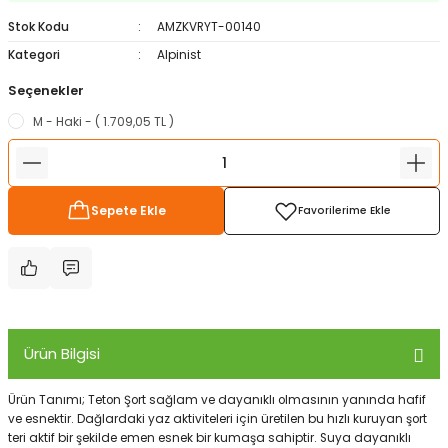
ampon Ekipmanları
a / Manometreler
i
Bel ve Omuz Çantaları
0 ile +5 Derece Arası
Stok Kodu
AMZKVRYT-00140
Kategori
Alpinist
r
zu Torbası
eller
Bisiklet Çantaları
Çocuk Uyku Tulumları
Seçenekler
M - Haki - ( 1.709,05 TL )
Boyun Çantaları
Kaz Tüyü Uyku Tulumları
ampet
Bolt
rı
Çanta Aksesuarları
Sepete Ekle
k Bardak
numlama
Çanta Yağmurlukları
nleri
Çocuk Çantaları
meleri
ksesuarlar
Cüzdanlar
Ürün Bilgisi
eleri
İlk Yardım Çantaları
Ürün Tanımı; Teton Şort sağlam ve dayanıklı olmasının yanında hafif
uarları
Seyahat Çantaları
ve esnektir. Dağlardaki yaz aktiviteleri için üretilen bu hızlı kuruyan şort
teri aktif bir şekilde emen esnek bir kumaşa sahiptir. Suya dayanıklı