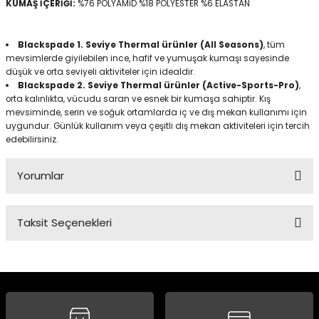
KUMAŞ İÇERİĞİ:
%76 POLYAMİD %18 POLYESTER %6 ELASTAN
Blackspade 1. Seviye Thermal ürünler (All Seasons)
, tüm
mevsimlerde giyilebilen ince, hafif ve yumuşak kumaşı sayesinde
düşük ve orta seviyeli aktiviteler için idealdir.
Blackspade 2. Seviye Thermal ürünler (Active-Sports-Pro)
,
orta kalınlıkta, vücudu saran ve esnek bir kumaşa sahiptir. Kış
mevsiminde, serin ve soğuk ortamlarda iç ve dış mekan kullanımı için
uygundur. Günlük kullanım veya çeşitli dış mekan aktiviteleri için tercih
edebilirsiniz.
Yorumlar
Taksit Seçenekleri
Bu ürüne ilk yorumu siz yapın!
Yorum Yaz