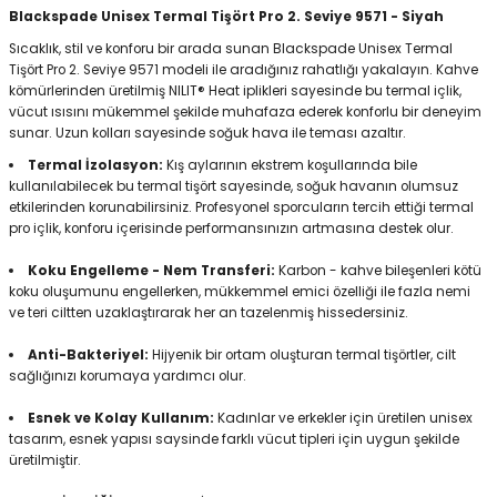
Blackspade Unisex Termal Tişört Pro 2. Seviye 9571 - Siyah
Sıcaklık, stil ve konforu bir arada sunan Blackspade Unisex Termal
Tişört Pro 2. Seviye 9571 modeli ile aradığınız rahatlığı yakalayın. Kahve
Panço
kömürlerinden üretilmiş NILIT® Heat iplikleri sayesinde bu termal içlik,
vücut ısısını mükemmel şekilde muhafaza ederek konforlu bir deneyim
sunar. Uzun kolları sayesinde soğuk hava ile teması azaltır.
Termal İzolasyon:
Kış aylarının ekstrem koşullarında bile
kullanılabilecek bu termal tişört sayesinde, soğuk havanın olumsuz
etkilerinden korunabilirsiniz. Profesyonel sporcuların tercih ettiği termal
pro içlik, konforu içerisinde performansınızın artmasına destek olur.
Koku Engelleme - Nem Transferi:
Karbon - kahve bileşenleri kötü
koku oluşumunu engellerken, mükkemmel emici özelliği ile fazla nemi
ve teri ciltten uzaklaştırarak her an tazelenmiş hissedersiniz.
Anti-Bakteriyel:
Hijyenik bir ortam oluşturan termal tişörtler, cilt
sağlığınızı korumaya yardımcı olur.
Esnek ve Kolay Kullanım:
Kadınlar ve erkekler için üretilen unisex
tasarım, esnek yapısı saysinde farklı vücut tipleri için uygun şekilde
üretilmiştir.