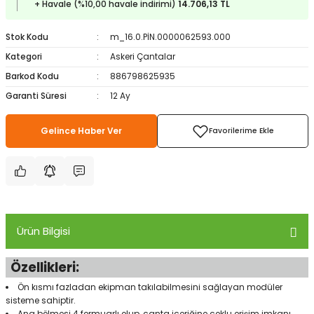
+ Havale (%10,00 havale indirimi)
14.706,13 TL
ampon Ekipmanları
a / Manometreler
i
Bel ve Omuz Çantaları
0 ile +5 Derece Arası
Stok Kodu
m_16.0.PİN.0000062593.000
r
zu Torbası
eller
Bisiklet Çantaları
Çocuk Uyku Tulumları
Kategori
Askeri Çantalar
Barkod Kodu
886798625935
Boyun Çantaları
Kaz Tüyü Uyku Tulumları
Garanti Süresi
12 Ay
ampet
Bolt
rı
Çanta Aksesuarları
Gelince Haber Ver
k Bardak
numlama
Çanta Yağmurlukları
nleri
Çocuk Çantaları
meleri
ksesuarlar
Cüzdanlar
Ürün Bilgisi
eleri
İlk Yardım Çantaları
Özellikleri:
Ön kısmı fazladan ekipman takılabilmesini sağlayan modüler
uarları
Seyahat Çantaları
sisteme sahiptir.