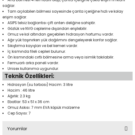
Ana bölmesi 4 fermuarlı olup, çanta içeriğine çoklu erişim imkanı
sağlar.
Tam açılabilen bölmesi sayesinde çanta içeriğine hızlı ve kolay
erişim sağlar.
Panço
ASIPS telsiz bağlantısı çift anten deliğine sahiptir.
Gözlük ve NVG ceplerine dışarıdan erişilebilir.
Omuz ve kol altından geçebilen hidrasyon hortumu vardır.
Ağır yük taşınırken yük dağılımını dengeleyerek konfor sağlar.
Sıkıştırma kayışları ve bel kemeri vardır.
İç kısmında fileli cepleri bulunur.
Ön kısmındaki cırtlı bölmesine arma veya isimlik takılabilir.
Fermuarlı arka paneli vardır.
Unisex kullanıma uygundur.
Teknik Özellikleri:
Hidrasyon (su torbası) Hacim: 3 litre
Hacim : 46 litre
Ağırlık: 2.3 kg
Ebatlar: 53 x 51 x 36 cm
Omuz Askısı: 7 mm EVA köpük malzeme
Cep Sayısı: 7
Yorumlar