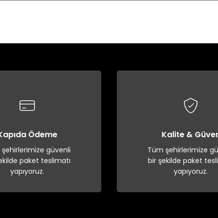
Bu ürüne ilk yorumu siz yapın!
Yorum Yaz
Kapıda Ödeme
Kalite & Güve
şehirlerimize güvenli
Tüm şehirlerimize gü
şekilde paket teslimatı
bir şekilde paket tesl
yapıyoruz.
yapıyoruz.