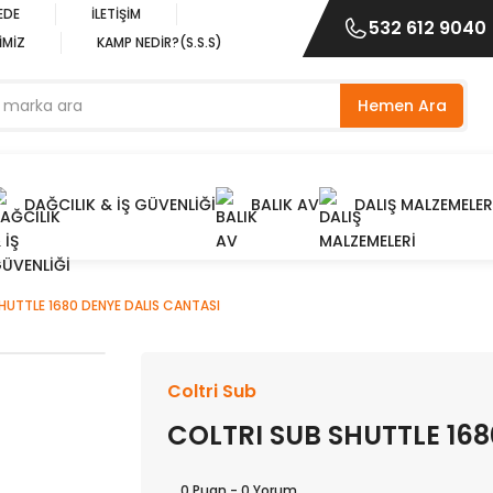
EDE
İLETİŞİM
532 612 9040
İMİZ
KAMP NEDİR?(S.S.S)
Hemen Ara
DAĞCILIK & İŞ GÜVENLİĞİ
BALIK AV
DALIŞ MALZEMELER
HUTTLE 1680 DENYE DALIS CANTASI
Coltri Sub
COLTRI SUB SHUTTLE 168
0 Puan - 0 Yorum