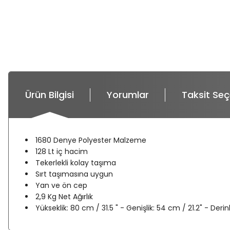
Ürün Bilgisi
Yorumlar
Taksit Seç
1680
Denye
Polyester Malzeme
128
L
t iç hacim
T
ekerlekli kolay taşıma
Sırt taşımasına uygun
Yan ve ön cep
2,9
Kg
Net Ağırlık
Yükseklik:
80
cm
/
31.5
"
- Genişlik
:
54
cm
/
21.2
"
- Derinl