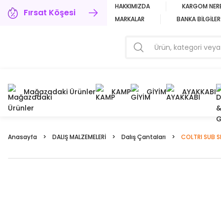
HAKKIMIZDA
KARGOM NER
Fırsat Köşesi
MARKALAR
BANKA BİLGİLER
Mağazadaki Ürünler
KAMP
GİYİM
AYAKKABI
Anasayfa
DALIŞ MALZEMELERİ
Dalış Çantaları
COLTRI SUB S