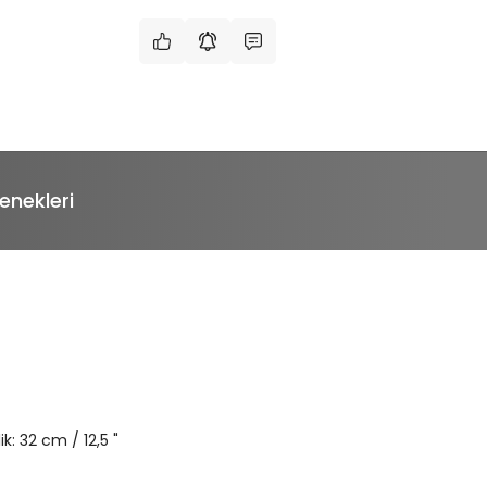
enekleri
ik:
32
cm
/
12,5
"