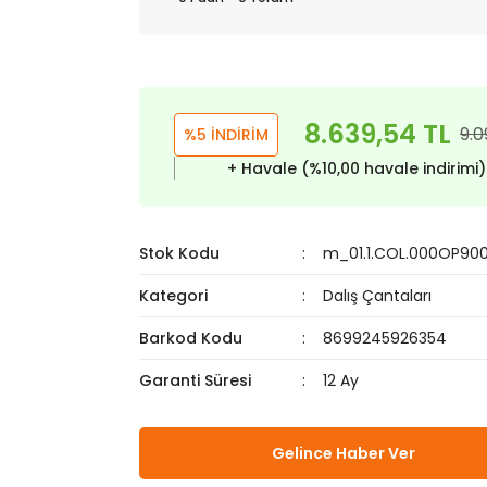
8.639,54 TL
9.0
%5 İNDİRİM
+ Havale (%10,00 havale indirimi
Stok Kodu
m_01.1.COL.000OP90
Kategori
Dalış Çantaları
Barkod Kodu
8699245926354
Garanti Süresi
12 Ay
Gelince Haber Ver