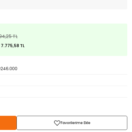
94,25 TL
)
7.775,58 TL
0246.000