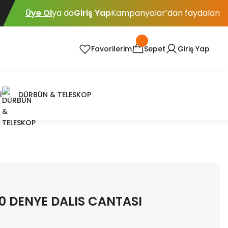
Üye Ol
ya da
Giriş Yap
Kampanyalar’dan faydalan
Favorilerim
Sepet
Giriş Yap
İ
DÜRBÜN & TELESKOP
0 DENYE DALIS CANTASI