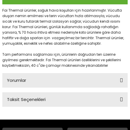
Fai Thermal ürünler, soğuk hava koşulları için hazırlanmıştır. Vücutta
oluşan nemin emilmesi ve terin vücuttan hızla atılmasıyla, vücudu
Panço
sıcak ve kuru tutarak termal izolasyon sağlar, vücudun kendi ısısını
korur. Fai Thermal ürünleri, günlük kullanımda sağladığı rahatlığın
yanısıra, % 70 hava ihtiva etmesi nedeniyle koto ürünlere göre daha
hafiftir ve doğa sporları için vazgeçilmez bir tercihtir. Thermal ürünler,
yumuşaklık, esneklik ve nefes alabilme özelliğine sahiptir.
Tam performans sağlaması için, ürünlerin doğrudan ten üzerine
giyilmesi gerekmektedir. Fai Thermal ürünleri özelliklerini ve şekillerini
kaybetmeksizin, 40 c"de çamaşır makinesinde yıkanabilirler
Yorumlar
Taksit Seçenekleri
Bu ürüne ilk yorumu siz yapın!
Yorum Yaz