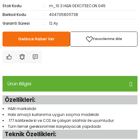
Stok Kodu
m_10.3.H&N.0EXCITEECON.045
ampon Ekipmanları
a / Manometreler
i
Bel ve Omuz Çantaları
0 ile +5 Derece Arası
Barkod Kodu
4047058011738
r
zu Torbası
eller
Bisiklet Çantaları
Çocuk Uyku Tulumları
Garanti Süresi
12 Ay
Boyun Çantaları
Kaz Tüyü Uyku Tulumları
Gelince Haber Ver
ampet
Bolt
rı
Çanta Aksesuarları
k Bardak
numlama
Çanta Yağmurlukları
Ürün Bilgisi
nleri
Çocuk Çantaları
Özellikleri:
meleri
ksesuarlar
Cüzdanlar
H&N markalıdır.
eleri
İlk Yardım Çantaları
Hobi amaçlı kullanıma uygun saçma modelidir.
.177 kalibrede ki ve CO2 ile çalışan silahlar ile uyumludur.
Tüm temel gereksinimleri karşılayacak yapıdadır.
uarları
Seyahat Çantaları
Teknik Özellikleri: