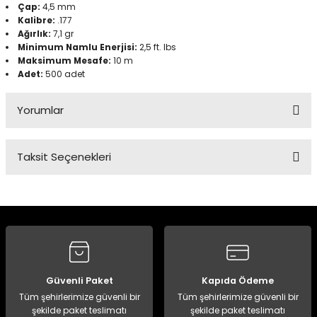
Çap:
4,5 mm
Kalibre:
.177
Ağırlık:
7,1 gr
Panço
Minimum Namlu Enerjisi:
2,5 ft. lbs
Maksimum Mesafe:
10 m
Adet:
500 adet
Yorumlar
Taksit Seçenekleri
Bu ürüne ilk yorumu siz yapın!
Yorum Yaz
Güvenli Paket
Kapıda Ödeme
Tüm şehirlerimize güvenli bir
Tüm şehirlerimize güvenli bir
şekilde paket teslimatı
şekilde paket teslimatı