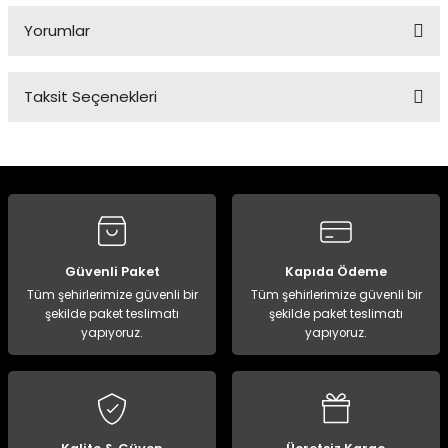
Yorumlar
Panço
Taksit Seçenekleri
Bu ürüne ilk yorumu siz yapın!
Yorum Yaz
Güvenli Paket
Kapıda Ödeme
Tüm şehirlerimize güvenli bir
Tüm şehirlerimize güvenli bir
şekilde paket teslimatı
şekilde paket teslimatı
yapıyoruz.
yapıyoruz.