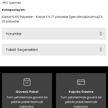
•PFC içermez
Kompozisyon:
Kabuk:% 100 Polyester - Kabuk 2:% 77 polyester (geri dönüştürülmüş),%
23 polyester
Yorumlar
Taksit Seçenekleri
Bu ürüne ilk yorumu siz yapın!
Yorum Yaz
Güvenli Paket
Kapıda Ödeme
Tüm şehirlerimize güvenli bir
Tüm şehirlerimize güvenli bir
şekilde paket teslimatı
şekilde paket teslimatı
yapıyoruz.
yapıyoruz.