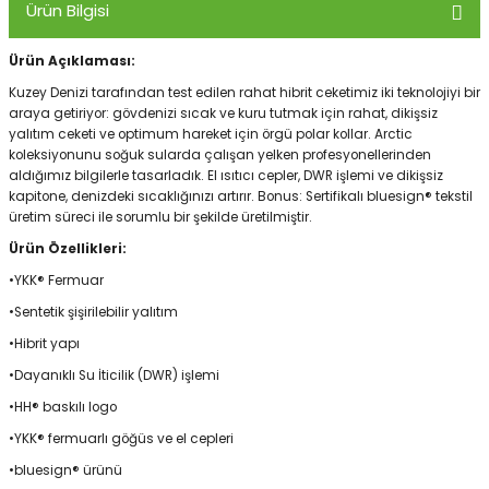
Ürün Bilgisi
Ürün Açıklaması:
Panço
Kuzey Denizi tarafından test edilen rahat hibrit ceketimiz iki teknolojiyi bir
araya getiriyor: gövdenizi sıcak ve kuru tutmak için rahat, dikişsiz
yalıtım ceketi ve optimum hareket için örgü polar kollar. Arctic
koleksiyonunu soğuk sularda çalışan yelken profesyonellerinden
aldığımız bilgilerle tasarladık. El ısıtıcı cepler, DWR işlemi ve dikişsiz
kapitone, denizdeki sıcaklığınızı artırır. Bonus: Sertifikalı bluesign® tekstil
üretim süreci ile sorumlu bir şekilde üretilmiştir.
Ürün Özellikleri:
•YKK® Fermuar
•Sentetik şişirilebilir yalıtım
•Hibrit yapı
•Dayanıklı Su İticilik (DWR) işlemi
•HH® baskılı logo
•YKK® fermuarlı göğüs ve el cepleri
•bluesign® ürünü