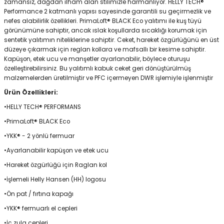
zamansız, dağdan ilham alan stilimizle harmanlıyor. HELLY TECH®
Performance 2 katmanlı yapısı sayesinde garantili su geçirmezlik ve
nefes alabilirlik özellikleri. PrimaLoft® BLACK Eco yalıtımı ile kuş tüyü
görünümüne sahiptir, ancak ıslak koşullarda sıcaklığı korumak için
Panço
sentetik yalıtımın niteliklerine sahiptir. Ceket, hareket özgürlüğünü en üst
düzeye çıkarmak için reglan kollara ve mafsallı bir kesime sahiptir.
Kapüşon, etek ucu ve manşetler ayarlanabilir, böylece oturuşu
özelleştirebilirsiniz. Bu yalıtımlı kabuk ceket geri dönüştürülmüş
malzemelerden üretilmiştir ve PFC içermeyen DWR işlemiyle işlenmiştir
Ürün Özellikleri:
•HELLY TECH® PERFORMANS
•PrimaLoft® BLACK Eco
•YKK® - 2 yönlü fermuar
•Ayarlanabilir kapüşon ve etek ucu
•Hareket özgürlüğü için Raglan kol
•İşlemeli Helly Hansen (HH) logosu
•Ön pat / fırtına kapağı
•YKK® fermuarlı el cepleri
•İç zula cepleri