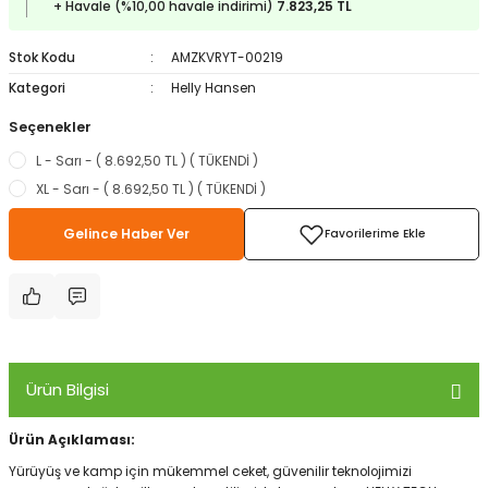
+ Havale (%10,00 havale indirimi)
7.823,25 TL
ampon Ekipmanları
a / Manometreler
i
Bel ve Omuz Çantaları
0 ile +5 Derece Arası
Stok Kodu
AMZKVRYT-00219
r
zu Torbası
eller
Bisiklet Çantaları
Çocuk Uyku Tulumları
Kategori
Helly Hansen
Seçenekler
Boyun Çantaları
Kaz Tüyü Uyku Tulumları
L - Sarı - ( 8.692,50 TL ) ( TÜKENDİ )
ampet
Bolt
rı
Çanta Aksesuarları
XL - Sarı - ( 8.692,50 TL ) ( TÜKENDİ )
Gelince Haber Ver
k Bardak
numlama
Çanta Yağmurlukları
nleri
Çocuk Çantaları
meleri
ksesuarlar
Cüzdanlar
Ürün Bilgisi
eleri
İlk Yardım Çantaları
Ürün Açıklaması:
uarları
Seyahat Çantaları
Yürüyüş ve kamp için mükemmel ceket, güvenilir teknolojimizi