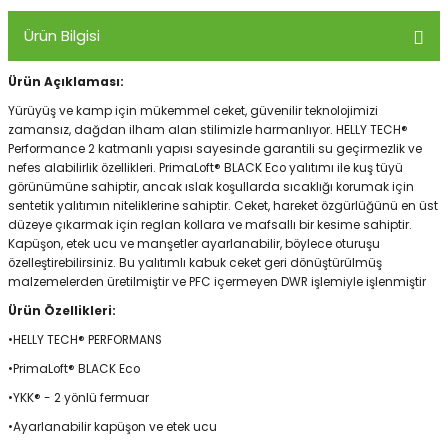
Ürün Bilgisi
Panço
Ürün Açıklaması:
Yürüyüş ve kamp için mükemmel ceket, güvenilir teknolojimizi
zamansız, dağdan ilham alan stilimizle harmanlıyor. HELLY TECH®
Performance 2 katmanlı yapısı sayesinde garantili su geçirmezlik ve
nefes alabilirlik özellikleri. PrimaLoft® BLACK Eco yalıtımı ile kuş tüyü
görünümüne sahiptir, ancak ıslak koşullarda sıcaklığı korumak için
sentetik yalıtımın niteliklerine sahiptir. Ceket, hareket özgürlüğünü en üst
düzeye çıkarmak için reglan kollara ve mafsallı bir kesime sahiptir.
Kapüşon, etek ucu ve manşetler ayarlanabilir, böylece oturuşu
özelleştirebilirsiniz. Bu yalıtımlı kabuk ceket geri dönüştürülmüş
malzemelerden üretilmiştir ve PFC içermeyen DWR işlemiyle işlenmiştir
Ürün Özellikleri:
•HELLY TECH® PERFORMANS
•PrimaLoft® BLACK Eco
•YKK® - 2 yönlü fermuar
•Ayarlanabilir kapüşon ve etek ucu