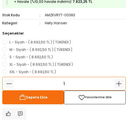
+ Havale (%10,00 havale indirimi)
7.823,25 TL
ampon Ekipmanları
a / Manometreler
i
Bel ve Omuz Çantaları
0 ile +5 Derece Arası
Stok Kodu
AMZKVRYT-00383
r
zu Torbası
eller
Bisiklet Çantaları
Çocuk Uyku Tulumları
Kategori
Helly Hansen
Seçenekler
Boyun Çantaları
Kaz Tüyü Uyku Tulumları
L - Siyah - ( 8.692,50 TL ) ( TÜKENDİ )
ampet
Bolt
rı
Çanta Aksesuarları
M - Siyah - ( 8.692,50 TL ) ( TÜKENDİ )
S - Siyah - ( 8.692,50 TL )
k Bardak
numlama
Çanta Yağmurlukları
XL - Siyah - ( 8.692,50 TL ) ( TÜKENDİ )
XXL - Siyah - ( 8.692,50 TL )
nleri
Çocuk Çantaları
meleri
ksesuarlar
Cüzdanlar
Sepete Ekle
eleri
İlk Yardım Çantaları
uarları
Seyahat Çantaları