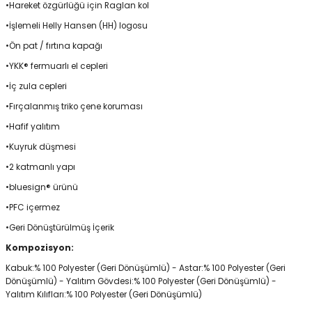
•Hareket özgürlüğü için Raglan kol
•İşlemeli Helly Hansen (HH) logosu
•Ön pat / fırtına kapağı
•YKK® fermuarlı el cepleri
•İç zula cepleri
•Fırçalanmış triko çene koruması
•Hafif yalıtım
•Kuyruk düşmesi
•2 katmanlı yapı
•bluesign® ürünü
•PFC içermez
•Geri Dönüştürülmüş İçerik
Kompozisyon:
Kabuk:% 100 Polyester (Geri Dönüşümlü) - Astar:% 100 Polyester (Geri
Dönüşümlü) - Yalıtım Gövdesi:% 100 Polyester (Geri Dönüşümlü) -
Yalıtım Kılıfları:% 100 Polyester (Geri Dönüşümlü)