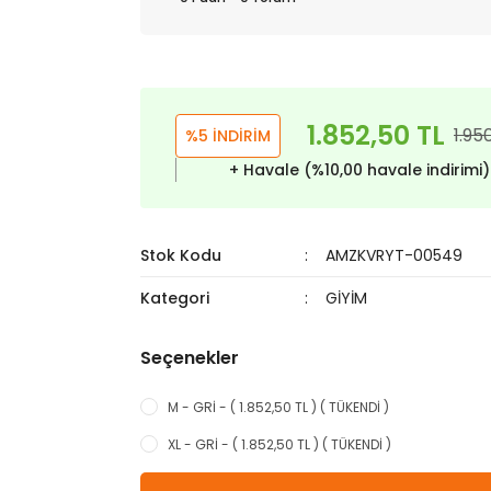
1.852,50 TL
1.95
%5 İNDİRİM
+ Havale (%10,00 havale indirimi
Stok Kodu
AMZKVRYT-00549
Kategori
GİYİM
Seçenekler
M - GRİ - ( 1.852,50 TL ) ( TÜKENDİ )
XL - GRİ - ( 1.852,50 TL ) ( TÜKENDİ )