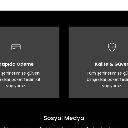
Bu ürüne ilk yorumu siz yapın!
Yorum Yaz
Kapıda Ödeme
Kalite & Güve
şehirlerimize güvenli
Tüm şehirlerimize gü
şekilde paket teslimatı
bir şekilde paket tesl
yapıyoruz.
yapıyoruz.
Sosyal Medya