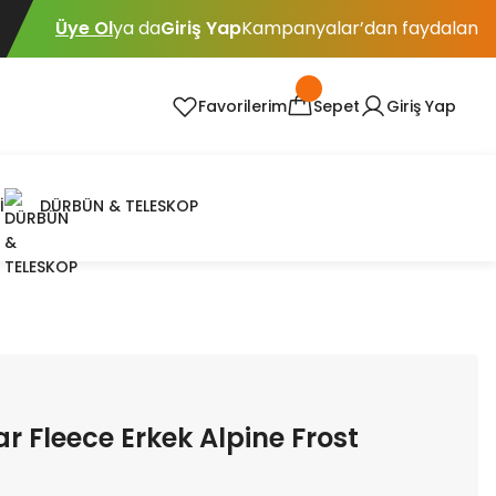
Üye Ol
ya da
Giriş Yap
Kampanyalar’dan faydalan
Favorilerim
Sepet
Giriş Yap
İ
DÜRBÜN & TELESKOP
r Fleece Erkek Alpine Frost