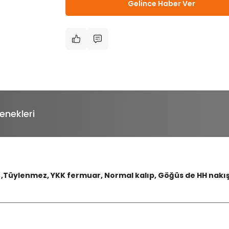
Gelince Haber Ver
enekleri
r ,Tüylenmez, YKK fermuar, Normal kalıp, Göğüs de HH nakış