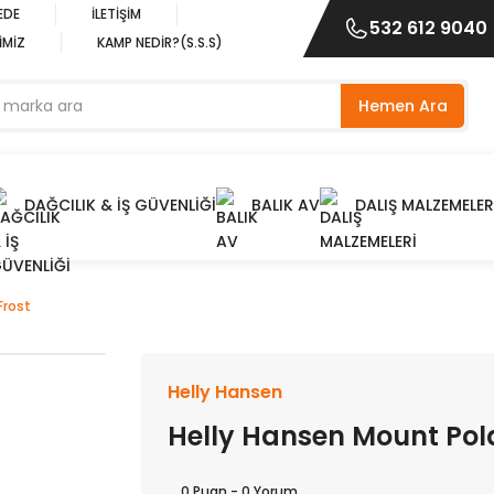
EDE
İLETİŞİM
532 612 9040
İMİZ
KAMP NEDİR?(S.S.S)
Hemen Ara
DAĞCILIK & İŞ GÜVENLİĞİ
BALIK AV
DALIŞ MALZEMELER
Frost
Helly Hansen
Helly Hansen Mount Pola
0 Puan - 0 Yorum