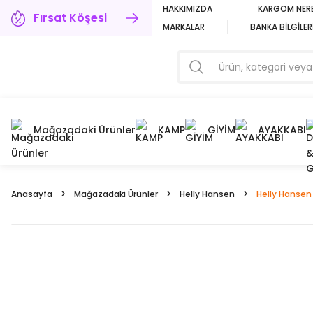
HAKKIMIZDA
KARGOM NER
Fırsat Köşesi
MARKALAR
BANKA BİLGİLER
Mağazadaki Ürünler
KAMP
GİYİM
AYAKKABI
Anasayfa
Mağazadaki Ürünler
Helly Hansen
Helly Hansen 