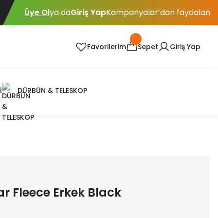
Üye Ol
ya da
Giriş Yap
Kampanyalar’dan faydalan
Favorilerim
Sepet
Giriş Yap
İ
DÜRBÜN & TELESKOP
r Fleece Erkek Black