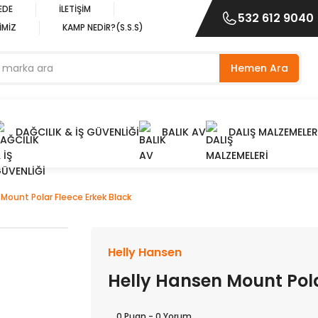
EDE
İLETİŞİM
532 612 9040
İMİZ
KAMP NEDİR?(S.S.S)
Hemen Ara
DAĞCILIK & İŞ GÜVENLİĞİ
BALIK AV
DALIŞ MALZEMELER
Mount Polar Fleece Erkek Black
Helly Hansen
Helly Hansen Mount Pola
0 Puan - 0 Yorum