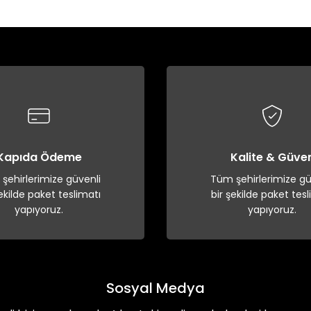
Bu ürüne ilk yorumu siz yapın!
Yorum Yaz
Kapıda Ödeme
Kalite & Güve
şehirlerimize güvenli
Tüm şehirlerimize gü
şekilde paket teslimatı
bir şekilde paket tesl
yapıyoruz.
yapıyoruz.
Sosyal Medya