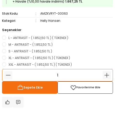
+ Havale (%10,00 havale indirimi)
1.667,25 TL
ampon Ekipmanları
a / Manometreler
i
Bel ve Omuz Çantaları
0 ile +5 Derece Arası
Stok Kodu
AMZKVRYT-00063
r
zu Torbası
eller
Bisiklet Çantaları
Çocuk Uyku Tulumları
Kategori
Helly Hansen
Seçenekler
Boyun Çantaları
Kaz Tüyü Uyku Tulumları
L - ANTRASİT - ( 1.852,50 TL ) ( TÜKENDİ )
ampet
Bolt
rı
Çanta Aksesuarları
M - ANTRASİT - ( 1.852,50 TL )
S - ANTRASİT - ( 1.852,50 TL )
k Bardak
numlama
Çanta Yağmurlukları
XL - ANTRASİT - ( 1.852,50 TL ) ( TÜKENDİ )
XXL - ANTRASİT - ( 1.852,50 TL ) ( TÜKENDİ )
nleri
Çocuk Çantaları
meleri
ksesuarlar
Cüzdanlar
Sepete Ekle
eleri
İlk Yardım Çantaları
uarları
Seyahat Çantaları