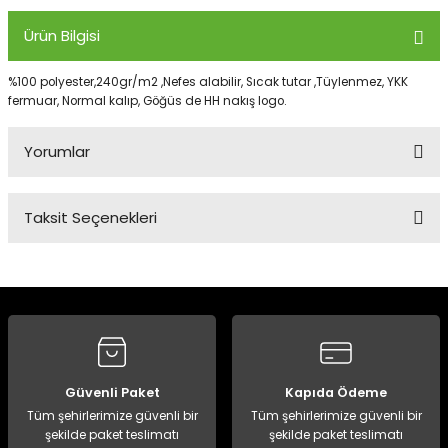
Ürün Bilgisi
Panço
%100 polyester,240gr/m2 ,Nefes alabilir, Sıcak tutar ,Tüylenmez, YKK
fermuar, Normal kalıp, Göğüs de HH nakış logo.
Yorumlar
Taksit Seçenekleri
Bu ürüne ilk yorumu siz yapın!
Yorum Yaz
Güvenli Paket
Kapıda Ödeme
Tüm şehirlerimize güvenli bir
Tüm şehirlerimize güvenli bir
şekilde paket teslimatı
şekilde paket teslimatı