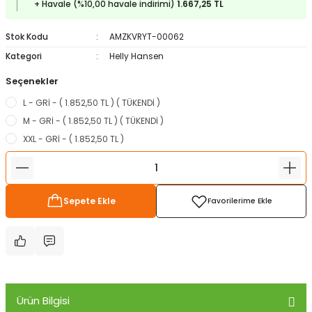
+ Havale (%10,00 havale indirimi)
1.667,25 TL
ampon Ekipmanları
a / Manometreler
i
Bel ve Omuz Çantaları
0 ile +5 Derece Arası
Stok Kodu
AMZKVRYT-00062
r
zu Torbası
eller
Bisiklet Çantaları
Çocuk Uyku Tulumları
Kategori
Helly Hansen
Seçenekler
Boyun Çantaları
Kaz Tüyü Uyku Tulumları
L - GRİ - ( 1.852,50 TL ) ( TÜKENDİ )
ampet
Bolt
rı
Çanta Aksesuarları
M - GRİ - ( 1.852,50 TL ) ( TÜKENDİ )
XXL - GRİ - ( 1.852,50 TL )
k Bardak
numlama
Çanta Yağmurlukları
nleri
Çocuk Çantaları
Sepete Ekle
meleri
ksesuarlar
Cüzdanlar
eleri
İlk Yardım Çantaları
uarları
Seyahat Çantaları
Ürün Bilgisi