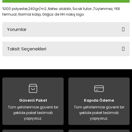
%100 polyester,240gr/m2 ,Nefes alabilir, Sıcak tutar ,Tüylenmez, YKK
fermuar, Normal kalıp, Göğüs de HH nakış logo.
Panço
Yorumlar
Taksit Seçenekleri
Bu ürüne ilk yorumu siz yapın!
Yorum Yaz
Güvenli Paket
Kapıda Ödeme
Tüm şehirlerimize güvenli bir
Tüm şehirlerimize güvenli bir
şekilde paket teslimatı
şekilde paket teslimatı
yapıyoruz.
yapıyoruz.