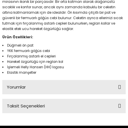
mirasının ikonik bir parçasıdır. Bir orta katman olarak olağanüstü
sıcaklık ve konfor sunar, ancak aynı zamanda kabuklu bir ceketin
altına katmanlamak için de idealdir. Ön kısımda çıtçıtlı bir pat ve
güvenli bir fermuarlı göğüs cebi bulunur. Ceketin ayrıca ellerinizi sıcak
Panço
tutmak için fırçalanmış astarlı cepleri bulunurken, reglan kollar ve
elastik etek ucu hareket özgürlüğü sağlar.
Ürün Özellikleri:
Düğmeli ön pat
YKK fermuarlı göğüs cebi
Fırçalanmış astarlı el cepleri
Hareket özgürlüğü için reglan kol
İşlemeli Helly Hansen (HH) logosu
Elastik manşetler
Yorumlar
Taksit Seçenekleri
Bu ürüne ilk yorumu siz yapın!
Yorum Yaz