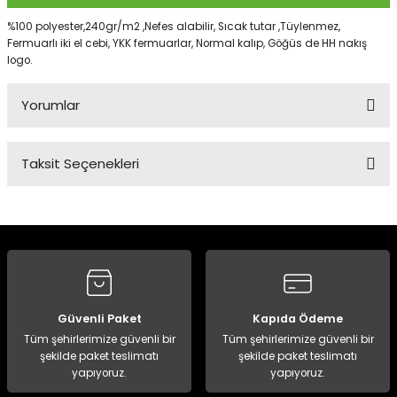
%100 polyester,240gr/m2 ,Nefes alabilir, Sıcak tutar ,Tüylenmez,
Fermuarlı iki el cebi, YKK fermuarlar, Normal kalıp, Göğüs de HH nakış
Panço
logo.
Yorumlar
Taksit Seçenekleri
Bu ürüne ilk yorumu siz yapın!
Yorum Yaz
Güvenli Paket
Kapıda Ödeme
Tüm şehirlerimize güvenli bir
Tüm şehirlerimize güvenli bir
şekilde paket teslimatı
şekilde paket teslimatı
yapıyoruz.
yapıyoruz.