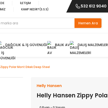
EDE
İLETİŞİM
532 612 9040
İMİZ
KAMP NEDİR?(S.S.S)
Hemen Ara
DAĞCILIK & İŞ GÜVENLİĞİ
BALIK AV
DALIŞ MALZEMELER
 Zippy Polar Mont Erkek Deep Steel
Helly Hansen
Helly Hansen Zippy Pola
0 Puan - 0 Yorum