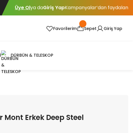
Üye Ol
ya da
Giriş Yap
Kampanyalar’dan faydalan
Favorilerim
Sepet
Giriş Yap
İ
DÜRBÜN & TELESKOP
r Mont Erkek Deep Steel