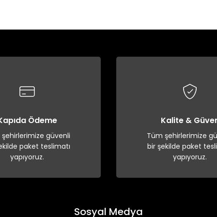
Bu ürüne ilk yorumu siz yapın!
Yorum Yaz
Kapıda Ödeme
Kalite & Güve
şehirlerimize güvenli
Tüm şehirlerimize gü
şekilde paket teslimatı
bir şekilde paket tesl
yapıyoruz.
yapıyoruz.
Sosyal Medya