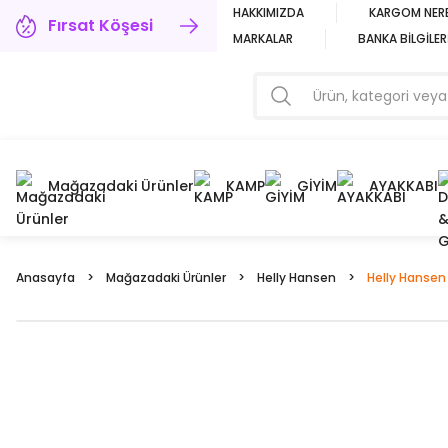
HAKKIMIZDA
KARGOM NER
Fırsat Köşesi
MARKALAR
BANKA BİLGİLER
Mağazadaki Ürünler
KAMP
GİYİM
AYAKKABI
Anasayfa
Mağazadaki Ürünler
Helly Hansen
Helly Hansen