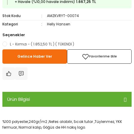
+ Havale (%10,00 havale indirimi)
1.667,25 TL
ampon Ekipmanları
a / Manometreler
i
Bel ve Omuz Çantaları
0 ile +5 Derece Arası
Stok Kodu
AMZKVRYT-00074
r
zu Torbası
eller
Bisiklet Çantaları
Çocuk Uyku Tulumları
Kategori
Helly Hansen
Seçenekler
Boyun Çantaları
Kaz Tüyü Uyku Tulumları
L - Kırmızı - ( 1.852,50 TL ) ( TÜKENDİ )
ampet
Bolt
rı
Çanta Aksesuarları
Gelince Haber Ver
k Bardak
numlama
Çanta Yağmurlukları
nleri
Çocuk Çantaları
meleri
ksesuarlar
Cüzdanlar
Ürün Bilgisi
eleri
İlk Yardım Çantaları
%100 polyester,240gr/m2 ,Nefes alabilir, Sıcak tutar ,Tüylenmez, YKK
uarları
Seyahat Çantaları
fermuar, Normal kalıp, Göğüs de HH nakış logo.