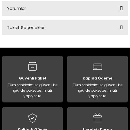
Yorumlar
Panço
Taksit Seçenekleri
Bu ürüne ilk yorumu siz yapın!
Yorum Yaz
Güvenli Paket
Kapıda Ödeme
Tüm şehirlerimize güvenli bir
Tüm şehirlerimize güvenli bir
şekilde paket teslimatı
şekilde paket teslimatı
yapıyoruz.
yapıyoruz.
Kalite & Güven
Ücretsiz Kargo