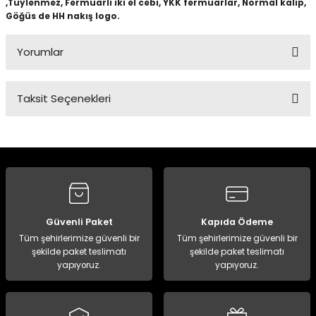
,Tüylenmez, Fermuarlı iki el cebi, YKK fermuarlar, Normal kalıp,
Göğüs de HH nakış logo.
Panço
Yorumlar
Taksit Seçenekleri
Bu ürüne ilk yorumu siz yapın!
Yorum Yaz
Güvenli Paket
Kapıda Ödeme
Tüm şehirlerimize güvenli bir
Tüm şehirlerimize güvenli bir
şekilde paket teslimatı
şekilde paket teslimatı
yapıyoruz.
yapıyoruz.