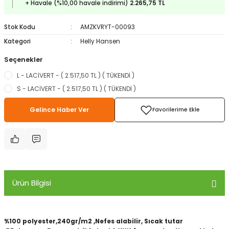
+ Havale (%10,00 havale indirimi)
2.265,75 TL
ampon Ekipmanları
a / Manometreler
i
Bel ve Omuz Çantaları
0 ile +5 Derece Arası
Stok Kodu
AMZKVRYT-00093
r
zu Torbası
eller
Bisiklet Çantaları
Çocuk Uyku Tulumları
Kategori
Helly Hansen
Seçenekler
Boyun Çantaları
Kaz Tüyü Uyku Tulumları
L - LACİVERT - ( 2.517,50 TL ) ( TÜKENDİ )
ampet
Bolt
rı
Çanta Aksesuarları
S - LACİVERT - ( 2.517,50 TL ) ( TÜKENDİ )
Gelince Haber Ver
k Bardak
numlama
Çanta Yağmurlukları
nleri
Çocuk Çantaları
meleri
ksesuarlar
Cüzdanlar
Ürün Bilgisi
eleri
İlk Yardım Çantaları
uarları
Seyahat Çantaları
%100 polyester,240gr/m2 ,Nefes alabilir, Sıcak tutar