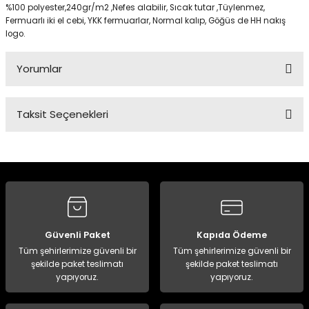
%100 polyester,240gr/m2 ,Nefes alabilir, Sıcak tutar ,Tüylenmez,
Fermuarlı iki el cebi, YKK fermuarlar, Normal kalıp, Göğüs de HH nakış
logo.
Panço
Yorumlar
Taksit Seçenekleri
Bu ürüne ilk yorumu siz yapın!
Yorum Yaz
Güvenli Paket
Kapıda Ödeme
Tüm şehirlerimize güvenli bir
Tüm şehirlerimize güvenli bir
şekilde paket teslimatı
şekilde paket teslimatı
yapıyoruz.
yapıyoruz.