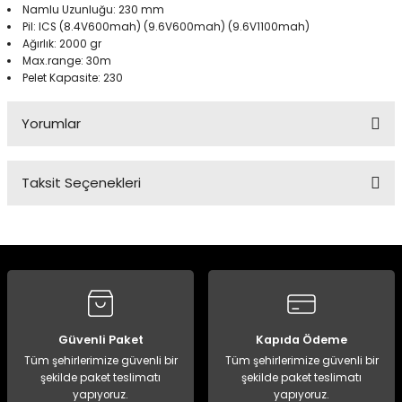
Namlu Uzunluğu:
230 mm
Pil:
ICS
(
8.4V600mah
) (
9.6V600mah
) (
9.6V1100mah
)
Ağırlık:
2000 gr
Panço
Max.range
:
30m
Pelet
Kapasite:
230
Yorumlar
Taksit Seçenekleri
Bu ürüne ilk yorumu siz yapın!
Yorum Yaz
Güvenli Paket
Kapıda Ödeme
Tüm şehirlerimize güvenli bir
Tüm şehirlerimize güvenli bir
şekilde paket teslimatı
şekilde paket teslimatı
yapıyoruz.
yapıyoruz.