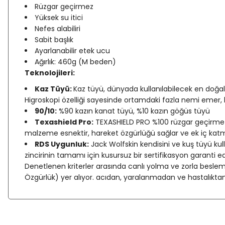
Rüzgar geçirmez
Yüksek su itici
Nefes alabiliri
Sabit başlık
Ayarlanabilir etek ucu
Ağırlık: 460g (M beden)
Teknolojileri:
Kaz Tüyü:
Kaz tüyü, dünyada kullanılabilecek en doğal,
Higroskopi özelliği sayesinde ortamdaki fazla nemi emer, 
90/10:
%90 kazın kanat tüyü, %10 kazın göğüs tüyü
Texashield Pro:
TEXASHIELD PRO %100 rüzgar geçirmez, 
malzeme esnektir, hareket özgürlüğü sağlar ve ek iç katm
RDS Uygunluk:
Jack Wolfskin kendisini ve kuş tüyü kulla
zincirinin tamamı için kusursuz bir sertifikasyon garanti ed
Denetlenen kriterler arasında canlı yolma ve zorla beslem
Özgürlük) yer alıyor. acıdan, yaralanmadan ve hastalıkta