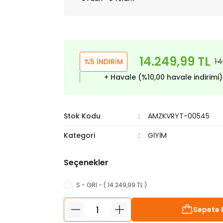
14.249,99 TL
14
%5 İNDİRİM
+ Havale (%10,00 havale indirimi
Stok Kodu
AMZKVRYT-00545
Kategori
GİYİM
Seçenekler
S - GRI - ( 14.249,99 TL )
Sepete 