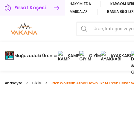
HAKKIMIZDA
KARGOM NER
Fırsat Köşesi
MARKALAR
BANKA BİLGİLER
Mağazadaki Ürünler
KAMP
GİYİM
AYAKKABI
Anasayfa
GİYİM
Jack Wolfskin Ather Down Jkt M Erkek Ceket S