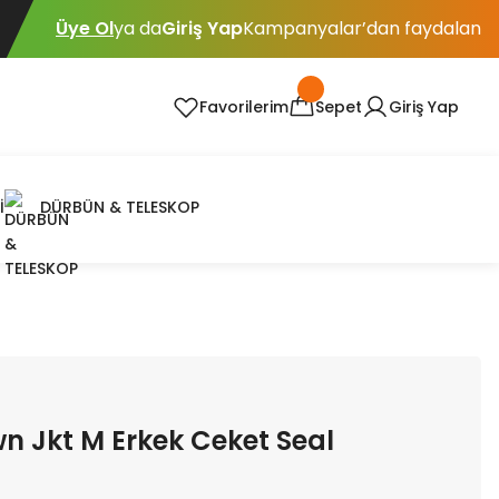
Üye Ol
ya da
Giriş Yap
Kampanyalar’dan faydalan
Favorilerim
Sepet
Giriş Yap
İ
DÜRBÜN & TELESKOP
n Jkt M Erkek Ceket Seal