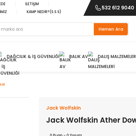
EDE
İLETİŞİM
532 612 9040
İMİZ
KAMP NEDİR?(S.S.S)
Hemen Ara
DAĞCILIK & İŞ GÜVENLİĞİ
BALIK AV
DALIŞ MALZEMELER
eal
Jack Wolfskin
Jack Wolfskin Ather Dow
0 Puan - 0 Yorum