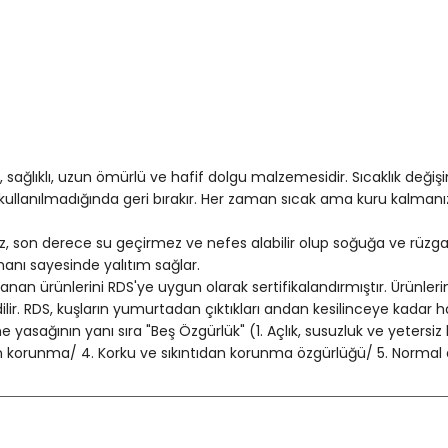
 sağlıklı, uzun ömürlü ve hafif dolgu malzemesidir. Sıcaklık değiş
kullanılmadığında geri bırakır. Her zaman sıcak ama kuru kalmanı
son derece su geçirmez ve nefes alabilir olup soğuğa ve rüzgara k
anı sayesinde yalıtım sağlar.
nan ürünlerini RDS'ye uygun olarak sertifikalandırmıştır. Ürünlerin 
ilir. RDS, kuşların yumurtadan çıktıkları andan kesilinceye kadar h
e yasağının yanı sıra "Beş Özgürlük" (1. Açlık, susuzluk ve yeter
n korunma/ 4. Korku ve sıkıntıdan korunma özgürlüğü/ 5. Normal 