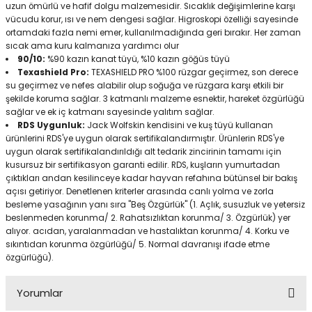
uzun ömürlü ve hafif dolgu malzemesidir. Sıcaklık değişimlerine karşı
vücudu korur, ısı ve nem dengesi sağlar. Higroskopi özelliği sayesinde
ortamdaki fazla nemi emer, kullanılmadığında geri bırakır. Her zaman
sıcak ama kuru kalmanıza yardımcı olur
90/10:
%90 kazın kanat tüyü, %10 kazın göğüs tüyü
Texashield Pro:
TEXASHIELD PRO %100 rüzgar geçirmez, son derece
su geçirmez ve nefes alabilir olup soğuğa ve rüzgara karşı etkili bir
şekilde koruma sağlar. 3 katmanlı malzeme esnektir, hareket özgürlüğü
sağlar ve ek iç katmanı sayesinde yalıtım sağlar.
RDS Uygunluk:
Jack Wolfskin kendisini ve kuş tüyü kullanan
ürünlerini RDS'ye uygun olarak sertifikalandırmıştır. Ürünlerin RDS'ye
uygun olarak sertifikalandırıldığı alt tedarik zincirinin tamamı için
kusursuz bir sertifikasyon garanti edilir. RDS, kuşların yumurtadan
çıktıkları andan kesilinceye kadar hayvan refahına bütünsel bir bakış
açısı getiriyor. Denetlenen kriterler arasında canlı yolma ve zorla
besleme yasağının yanı sıra "Beş Özgürlük" (1. Açlık, susuzluk ve yetersiz
beslenmeden korunma/ 2. Rahatsızlıktan korunma/ 3. Özgürlük) yer
alıyor. acıdan, yaralanmadan ve hastalıktan korunma/ 4. Korku ve
sıkıntıdan korunma özgürlüğü/ 5. Normal davranışı ifade etme
özgürlüğü).
Yorumlar