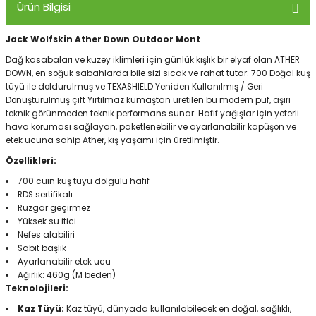
Ürün Bilgisi
Jack Wolfskin Ather Down Outdoor Mont
Panço
Dağ kasabaları ve kuzey iklimleri için günlük kışlık bir elyaf olan ATHER
DOWN, en soğuk sabahlarda bile sizi sıcak ve rahat tutar. 700 Doğal kuş
tüyü ile doldurulmuş ve TEXASHIELD Yeniden Kullanılmış / Geri
Dönüştürülmüş çift Yırtılmaz kumaştan üretilen bu modern puf, aşırı
teknik görünmeden teknik performans sunar. Hafif yağışlar için yeterli
hava koruması sağlayan, paketlenebilir ve ayarlanabilir kapüşon ve
etek ucuna sahip Ather, kış yaşamı için üretilmiştir.
Özellikleri:
700 cuin kuş tüyü dolgulu hafif
RDS sertifikalı
Rüzgar geçirmez
Yüksek su itici
Nefes alabiliri
Sabit başlık
Ayarlanabilir etek ucu
Ağırlık: 460g (M beden)
Teknolojileri:
Kaz Tüyü:
Kaz tüyü, dünyada kullanılabilecek en doğal, sağlıklı,