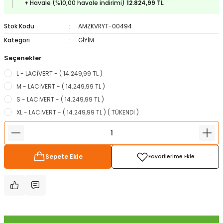
+ Havale (%10,00 havale indirimi)
12.824,99 TL
ampon Ekipmanları
a / Manometreler
i
Bel ve Omuz Çantaları
0 ile +5 Derece Arası
Stok Kodu
AMZKVRYT-00494
r
zu Torbası
eller
Bisiklet Çantaları
Çocuk Uyku Tulumları
Kategori
GİYİM
Seçenekler
Boyun Çantaları
Kaz Tüyü Uyku Tulumları
L - LACİVERT - ( 14.249,99 TL )
ampet
Bolt
rı
Çanta Aksesuarları
M - LACİVERT - ( 14.249,99 TL )
S - LACİVERT - ( 14.249,99 TL )
k Bardak
numlama
Çanta Yağmurlukları
XL - LACİVERT - ( 14.249,99 TL ) ( TÜKENDİ )
nleri
Çocuk Çantaları
Sepete Ekle
meleri
ksesuarlar
Cüzdanlar
eleri
İlk Yardım Çantaları
uarları
Seyahat Çantaları