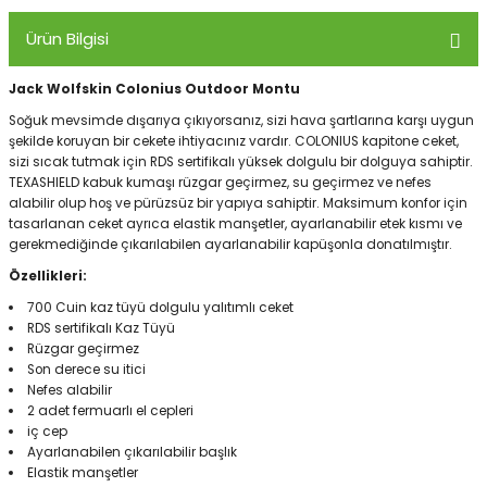
Ürün Bilgisi
Panço
Jack Wolfskin Colonius Outdoor Montu
Soğuk mevsimde dışarıya çıkıyorsanız, sizi hava şartlarına karşı uygun
şekilde koruyan bir cekete ihtiyacınız vardır. COLONIUS kapitone ceket,
sizi sıcak tutmak için RDS sertifikalı yüksek dolgulu bir dolguya sahiptir.
TEXASHIELD kabuk kumaşı rüzgar geçirmez, su geçirmez ve nefes
alabilir olup hoş ve pürüzsüz bir yapıya sahiptir. Maksimum konfor için
tasarlanan ceket ayrıca elastik manşetler, ayarlanabilir etek kısmı ve
gerekmediğinde çıkarılabilen ayarlanabilir kapüşonla donatılmıştır.
Özellikleri:
700 Cuin kaz tüyü dolgulu yalıtımlı ceket
RDS sertifikalı Kaz Tüyü
Rüzgar geçirmez
Son derece su itici
Nefes alabilir
2 adet fermuarlı el cepleri
iç cep
Ayarlanabilen çıkarılabilir başlık
Elastik manşetler