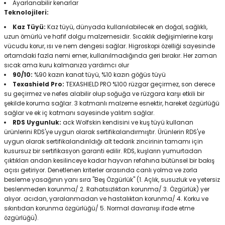
Ayarlanabilir kenarlar
Teknolojileri:
Kaz Tüyü:
Kaz tüyü, dünyada kullanılabilecek en doğal, sağlıklı,
uzun ömürlü ve hafif dolgu malzemesidir. Sıcaklık değişimlerine karşı
vücudu korur, ısı ve nem dengesi sağlar. Higroskopi özelliği sayesinde
ortamdaki fazla nemi emer, kullanılmadığında geri bırakır. Her zaman
sıcak ama kuru kalmanıza yardımcı olur
90/10:
%90 kazın kanat tüyü, %10 kazın göğüs tüyü
Texashield Pro:
TEXASHIELD PRO %100 rüzgar geçirmez, son derece
su geçirmez ve nefes alabilir olup soğuğa ve rüzgara karşı etkili bir
şekilde koruma sağlar. 3 katmanlı malzeme esnektir, hareket özgürlüğü
sağlar ve ek iç katmanı sayesinde yalıtım sağlar.
RDS Uygunluk:
ack Wolfskin kendisini ve kuş tüyü kullanan
ürünlerini RDS'ye uygun olarak sertifikalandırmıştır. Ürünlerin RDS'ye
uygun olarak sertifikalandırıldığı alt tedarik zincirinin tamamı için
kusursuz bir sertifikasyon garanti edilir. RDS, kuşların yumurtadan
çıktıkları andan kesilinceye kadar hayvan refahına bütünsel bir bakış
açısı getiriyor. Denetlenen kriterler arasında canlı yolma ve zorla
besleme yasağının yanı sıra "Beş Özgürlük" (1. Açlık, susuzluk ve yetersiz
beslenmeden korunma/ 2. Rahatsızlıktan korunma/ 3. Özgürlük) yer
alıyor. acıdan, yaralanmadan ve hastalıktan korunma/ 4. Korku ve
sıkıntıdan korunma özgürlüğü/ 5. Normal davranışı ifade etme
özgürlüğü).