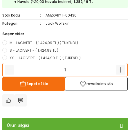
+ Havale (%10,00 havale indirimi)
1.282,49 TL
ampon Ekipmanları
a / Manometreler
i
Bel ve Omuz Çantaları
0 ile +5 Derece Arası
Stok Kodu
AMZKVRYT-00430
r
zu Torbası
eller
Bisiklet Çantaları
Çocuk Uyku Tulumları
Kategori
Jack Wolfskin
Seçenekler
Boyun Çantaları
Kaz Tüyü Uyku Tulumları
M - LACİVERT - ( 1.424,99 TL ) ( TÜKENDİ )
ampet
Bolt
rı
Çanta Aksesuarları
S - LACİVERT - ( 1.424,99 TL )
XXL - LACİVERT - ( 1.424,99 TL ) ( TÜKENDİ )
k Bardak
numlama
Çanta Yağmurlukları
nleri
Çocuk Çantaları
Sepete Ekle
meleri
ksesuarlar
Cüzdanlar
eleri
İlk Yardım Çantaları
uarları
Seyahat Çantaları
Ürün Bilgisi