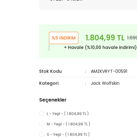
1.804,99 TL
1.89
%5 İNDİRİM
+ Havale (%10,00 havale indirimi
Stok Kodu
AMZKVRYT-00591
Kategori
Jack Wolfskin
Seçenekler
L - Yeşil - ( 1.804,99 TL )
M - Yeşil - ( 1.804,99 TL )
S - Yeşil - ( 1.804,99 TL )