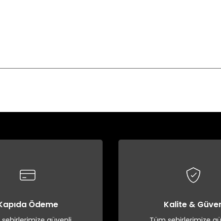
Bu ürüne ilk yorumu siz yapın!
Yorum Yaz
Kapıda Ödeme
Kalite & Güve
şehirlerimize güvenli
Tüm şehirlerimize gü