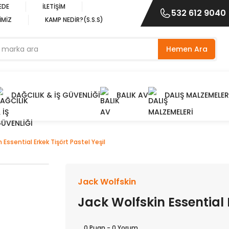
EDE
İLETİŞİM
532 612 9040
İMİZ
KAMP NEDİR?(S.S.S)
Hemen Ara
DAĞCILIK & İŞ GÜVENLİĞİ
BALIK AV
DALIŞ MALZEMELER
 Essential Erkek Tişört Pastel Yeşil
Jack Wolfskin
Jack Wolfskin Essential E
0 Puan - 0 Yorum