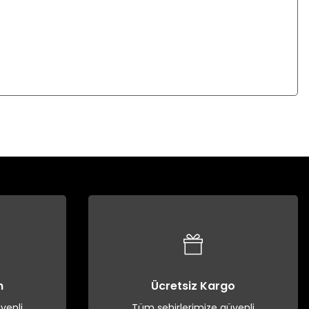
n
Ücretsiz Kargo
venli
Tüm şehirlerimize güvenli