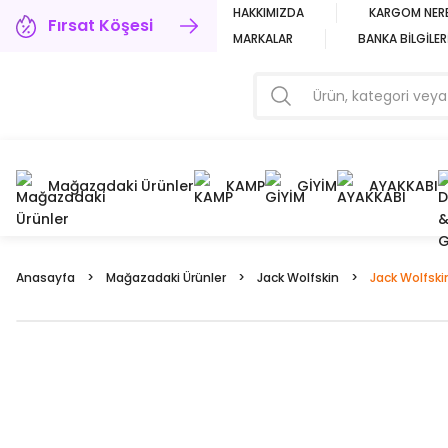
HAKKIMIZDA
KARGOM NER
Fırsat Köşesi
MARKALAR
BANKA BİLGİLER
Mağazadaki Ürünler
KAMP
GİYİM
AYAKKABI
Anasayfa
Mağazadaki Ürünler
Jack Wolfskin
Jack Wolfskin