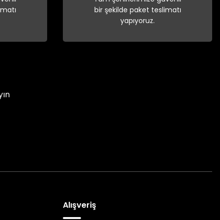
imatı
bir şekilde paket teslimatı
yapıyoruz.
yın
Alışveriş