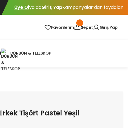
Üye Ol
ya da
Giriş Yap
Kampanyalar’dan faydalan
Favorilerim
Sepet
Giriş Yap
İ
DÜRBÜN & TELESKOP
rkek Tişört Pastel Yeşil