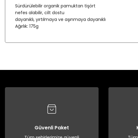
Sürdürülebilir organik pamuktan tişört
nefes alabilir, cilt dostu
dayanıklı, yırtılmaya ve aşınmaya dayanıklı
Ağırlık: 175g
Güvenli Paket
Tüm şehirlerimize güvenli
Tüm 