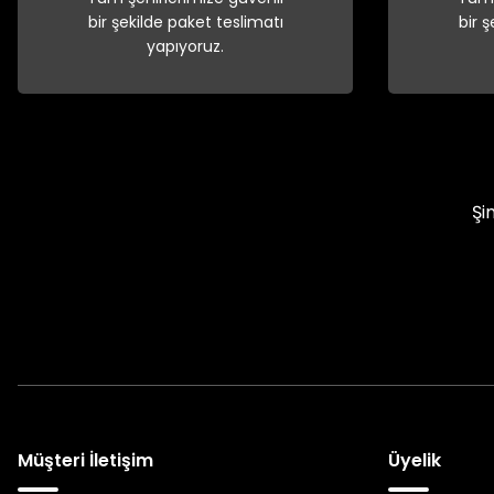
bir şekilde paket teslimatı
bir 
yapıyoruz.
Şi
Müşteri İletişim
Üyelik