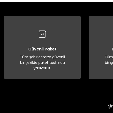
Güvenli Paket
Tüm şehirlerimize güvenli
Tüm 
bir şekilde paket teslimatı
bir 
yapıyoruz.
Şi