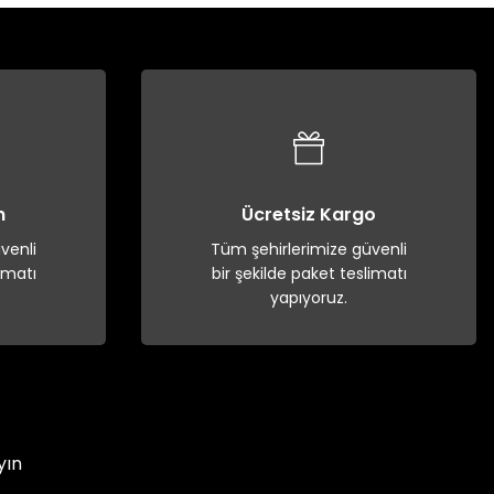
n
Ücretsiz Kargo
venli
Tüm şehirlerimize güvenli
imatı
bir şekilde paket teslimatı
yapıyoruz.
yın