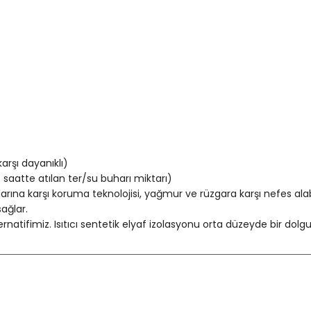
rşı dayanıklı)
atte atılan ter/su buharı miktarı)
rına karşı koruma teknolojisi, yağmur ve rüzgara karşı nefes a
sağlar.
natifimiz. Isıtıcı sentetik elyaf izolasyonu orta düzeyde bir dolg
Bu ürüne ilk yorumu siz yapın!