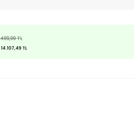
.499,99 TL
)
14.107,49 TL