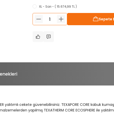
XL - Sarı - ( 15.674,99 TL )
Sepete 
enekleri
ASPER yalıtımlı cekete güvenebilirsiniz. TEXAPORE CORE kabuk kum
 malzemelerden yapılmış TEXATHERM CORE ECOSPHERE ile yalıtılmış