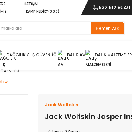
EDE
İLETİŞİM
532 612 9040
İMİZ
KAMP NEDİR?(S.S.S)
Hemen Ara
DAĞCILIK & İŞ GÜVENLİĞİ
BALIK AV
DALIŞ MALZEMELER
fflow
Jack Wolfskin
Jack Wolfskin Jasper In
0 Puan - 0 Yorum