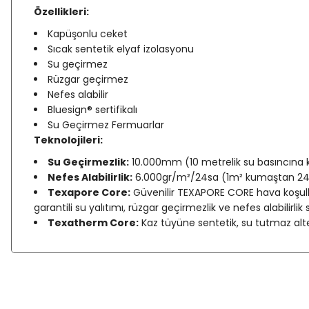
Özellikleri:
Kapüşonlu ceket
Sıcak sentetik elyaf izolasyonu
Su geçirmez
Rüzgar geçirmez
Nefes alabilir
Bluesign® sertifikalı
Su Geçirmez Fermuarlar
Teknolojileri:
Su Geçirmezlik:
10.000mm (10 metrelik su basıncına ka
Nefes Alabilirlik:
6.000gr/m²/24sa (1m² kumaştan 24 sa
Texapore Core:
Güvenilir TEXAPORE CORE hava koşulla
garantili su yalıtımı, rüzgar geçirmezlik ve nefes alabilirlik 
Texatherm Core:
Kaz tüyüne sentetik, su tutmaz alter