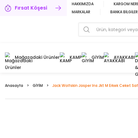
HAKKIMIZDA
KARGOM NER
Fırsat Köşesi
MARKALAR
BANKA BİLGİLER
Mağazadaki Ürünler
KAMP
GİYİM
AYAKKABI
Anasayfa
GİYİM
Jack Wolfskin Jasper Ins Jkt M Erkek Ceket Sa