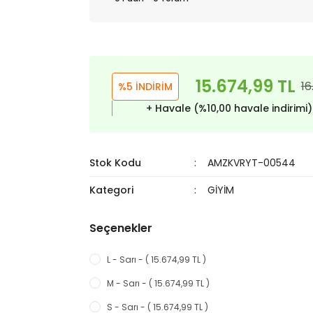
15.674,99 TL
16
%5 İNDİRİM
+ Havale (%10,00 havale indirimi
Stok Kodu
AMZKVRYT-00544
Kategori
GİYİM
Seçenekler
L - Sarı - ( 15.674,99 TL )
M - Sarı - ( 15.674,99 TL )
S - Sarı - ( 15.674,99 TL )