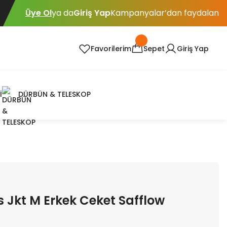
Üye Ol
ya da
Giriş Yap
Kampanyalar’dan faydalan
Favorilerim
Sepet
Giriş Yap
İ
DÜRBÜN & TELESKOP
s Jkt M Erkek Ceket Safflow