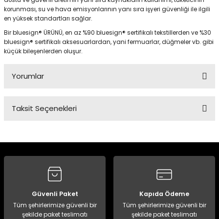
dostu ve güvenli üretimin yanı sıra kaynakların kullanımı, tüketicinin
korunması, su ve hava emisyonlarının yanı sıra işyeri güvenliği ile ilgili
en yüksek standartları sağlar.
Bir bluesign® ÜRÜNÜ, en az %90 bluesign® sertifikalı tekstillerden ve %30
bluesign® sertifikalı aksesuarlardan, yani fermuarlar, düğmeler vb. gibi
küçük bileşenlerden oluşur.
Yorumlar
Taksit Seçenekleri
Bu ürüne ilk yorumu siz yapın!
Yorum Yaz
Güvenli Paket
Kapıda Ödeme
Tüm şehirlerimize güvenli bir
Tüm şehirlerimize güvenli bir
şekilde paket teslimatı
şekilde paket teslimatı