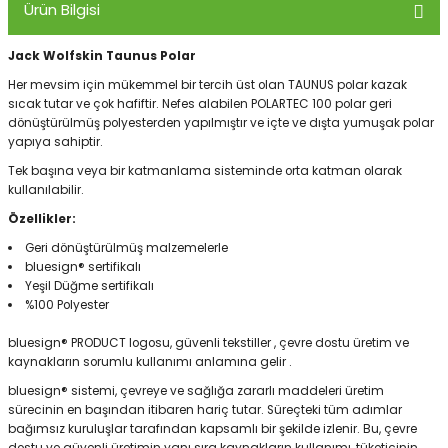
Ürün Bilgisi
Jack Wolfskin Taunus Polar
Panço
Her mevsim için mükemmel bir tercih üst olan TAUNUS polar kazak
sıcak tutar ve çok hafiftir. Nefes alabilen POLARTEC 100 polar geri
dönüştürülmüş polyesterden yapılmıştır ve içte ve dışta yumuşak polar
yapıya sahiptir.
Tek başına veya bir katmanlama sisteminde orta katman olarak
kullanılabilir.
Özellikler:
Geri dönüştürülmüş malzemelerle
bluesign® sertifikalı
Yeşil Düğme sertifikalı
%100 Polyester
bluesign® PRODUCT logosu, güvenli tekstiller , çevre dostu üretim ve
kaynakların sorumlu kullanımı anlamına gelir .
bluesign® sistemi, çevreye ve sağlığa zararlı maddeleri üretim
sürecinin en başından itibaren hariç tutar. Süreçteki tüm adımlar
bağımsız kuruluşlar tarafından kapsamlı bir şekilde izlenir. Bu, çevre