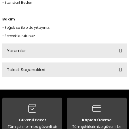
• Standart Beden
Panço
Bakım
• Soğuk su ile elde yıkayınız.
• Sererek kurutunuz.
Yorumlar
Taksit Seçenekleri
Bu ürüne ilk yorumu siz yapın!
Yorum Yaz
Güvenli Paket
Kapıda Ödeme
Tüm şehirlerimize güvenli bir
Tüm şehirlerimize güvenli bir