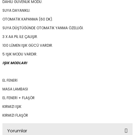
DAHİLİ GÜVENLİK MODU.
SUYA DAYANIKLI.
OTOMATİK KAPANMA (60 DK).
Panço
SUYA DÜŞTÜĞÜNDE OTOMATİK YANMA ÖZELLİĞİ.
3 X AA PİL İLE ÇALIŞIR.
100 LÜMEN IŞIK GÜCÜ VARDIR.
5 IŞIK MODU VARDIR.
IŞIK MODLARI
EL FENERİ
MASA LAMBASI
EL FENERİ + FLAŞÖR
KIRMIZI IŞIK
KIRMIZI FLAŞÖR
Yorumlar