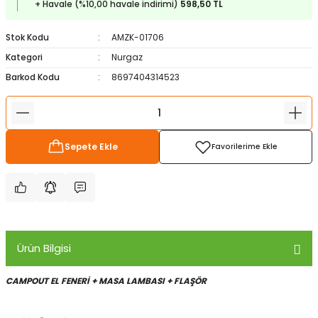
+ Havale (%10,00 havale indirimi)
598,50 TL
ampon Ekipmanları
a / Manometreler
i
Bel ve Omuz Çantaları
0 ile +5 Derece Arası
Stok Kodu
AMZK-01706
r
zu Torbası
eller
Bisiklet Çantaları
Çocuk Uyku Tulumları
Kategori
Nurgaz
Barkod Kodu
8697404314523
Boyun Çantaları
Kaz Tüyü Uyku Tulumları
ampet
Bolt
rı
Çanta Aksesuarları
Sepete Ekle
k Bardak
numlama
Çanta Yağmurlukları
nleri
Çocuk Çantaları
meleri
ksesuarlar
Cüzdanlar
Ürün Bilgisi
eleri
İlk Yardım Çantaları
CAMPOUT EL FENERİ + MASA LAMBASI + FLAŞÖR
uarları
Seyahat Çantaları