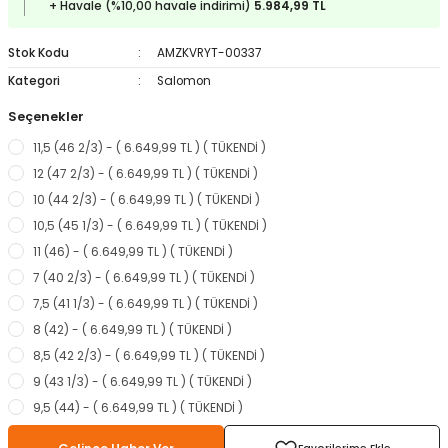
+ Havale (%10,00 havale indirimi)
5.984,99 TL
ampon Ekipmanları
a / Manometreler
i
Bel ve Omuz Çantaları
0 ile +5 Derece Arası
Stok Kodu
AMZKVRYT-00337
r
zu Torbası
eller
Bisiklet Çantaları
Çocuk Uyku Tulumları
Kategori
Salomon
Seçenekler
Boyun Çantaları
Kaz Tüyü Uyku Tulumları
11,5 (46 2/3) - ( 6.649,99 TL ) ( TÜKENDİ )
ampet
Bolt
rı
Çanta Aksesuarları
12 (47 2/3) - ( 6.649,99 TL ) ( TÜKENDİ )
10 (44 2/3) - ( 6.649,99 TL ) ( TÜKENDİ )
k Bardak
numlama
Çanta Yağmurlukları
10,5 (45 1/3) - ( 6.649,99 TL ) ( TÜKENDİ )
11 (46) - ( 6.649,99 TL ) ( TÜKENDİ )
nleri
Çocuk Çantaları
7 (40 2/3) - ( 6.649,99 TL ) ( TÜKENDİ )
7,5 (41 1/3) - ( 6.649,99 TL ) ( TÜKENDİ )
meleri
ksesuarlar
Cüzdanlar
8 (42) - ( 6.649,99 TL ) ( TÜKENDİ )
8,5 (42 2/3) - ( 6.649,99 TL ) ( TÜKENDİ )
eleri
İlk Yardım Çantaları
9 (43 1/3) - ( 6.649,99 TL ) ( TÜKENDİ )
9,5 (44) - ( 6.649,99 TL ) ( TÜKENDİ )
uarları
Seyahat Çantaları