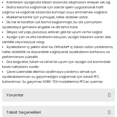
Kalıntıların ayağınızla taban arasında sıkışmasını önleyen sıkı ağ
Ekstra koruma sağlamak için özel bir işlem uygulanarak hafif
yağmur ve sağanak sırasında kumaşın suyu emmemesi sağlanır.
Mükkemel konfor için yumuşak, nefes alabilen astar.
Dil, her iki taraftan üst kısma bağlanmıştır, bu da çamurların
ayakkabıya girmesini engeller ve dili temiz tutar.
Dikişsiz üst yapı, pürüzsüz, eldiven gibi bir uyum ve his sağlar.
Ayağın yan ve orta taraflarını koruyan, ayağın tabanını saran deri,
sentetik veya kauçuk sargı.
Ayakkabının iç şeklini alan bu OrthoLite® iç taban üstün yastıklama,
nefes alabilirlik ve dayanıklılık sağlayarak ayakkabının konforunu ve
performansını yükseltir.
Düz bağcıklar, tutarlı ve rahat bir uyum için ayağın üst kısmındaki
baskı noktalarını azaltır.
Çevre üzerindeki etkimizi azaltmaya yardımcı olmak için
ayakkabılarımızın su geçirmezliğini sağlamak için zararlı PFC
kullanılmaz. Su geçirmez GORE-TEX modellerimiz PFCec içermez.
Yorumlar
Taksit Seçenekleri
Bu ürüne ilk yorumu siz yapın!