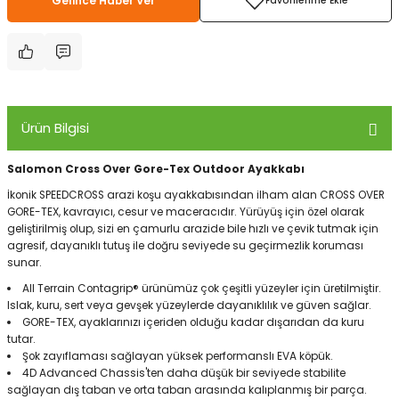
Gelince Haber Ver
Panço
Ürün Bilgisi
Salomon Cross Over Gore-Tex Outdoor Ayakkabı
İkonik SPEEDCROSS arazi koşu ayakkabısından ilham alan CROSS OVER
GORE-TEX, kavrayıcı, cesur ve maceracıdır. Yürüyüş için özel olarak
geliştirilmiş olup, sizi en çamurlu arazide bile hızlı ve çevik tutmak için
agresif, dayanıklı tutuş ile doğru seviyede su geçirmezlik koruması
sunar.
All Terrain Contagrip® ürünümüz çok çeşitli yüzeyler için üretilmiştir.
Islak, kuru, sert veya gevşek yüzeylerde dayanıklılık ve güven sağlar.
GORE-TEX, ayaklarınızı içeriden olduğu kadar dışarıdan da kuru
tutar.
Şok zayıflaması sağlayan yüksek performanslı EVA köpük.
4D Advanced Chassis'ten daha düşük bir seviyede stabilite
sağlayan dış taban ve orta taban arasında kalıplanmış bir parça.