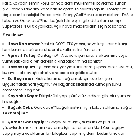
kalıp, Kaygan zemin koşullarında dahi mükemmel kavrama sunan
çivili taban tasarımı ve taban ile optimize edilmiş topuk, Contagrip® TA
dış taban teknolojisi, Darbe emici EnergyCell™ orta taban sistemi, EVA iç
taban ve Quicklace™ hızlı bağcık teknolojisi gibi detaylara sahip
Supercross 4 GTX ayakkabı, Açık hava maceralarınız için tasarlandı.
Özellikler:
Hava Koruması:
Yeni bir GORE-TEX yapısı, hava koşullarına karşı
tam koruma sağlarken, hacmi azaltır ve konforu artırır.
Agresif Tutuş:
Contagrip® TA taban, çamura, ıslak zemine veya
yumuşak kara giren agresif çıkıntı tasarımına sahiptir.
Hassas Uyum:
Quicklace ayarıyla kanıtlanmış Speedcross uyumu,
bu ayakkabı ayağı rahat ve hassas bir şekilde tutar.
Su Geçirmez:
Ekstra koruma sağlamak için özel bir işlem
uygulanarak hafif yağmur ve sağanak sırasında kumaşın suyu
emmemesi sağlanır.
Kaynaklı Saya:
Dikişsiz üst yapı, pürüzsüz, eldiven gibi bir uyum ve
his sağlar.
Bağcık Cebi:
Quicklace™ bağcık sistemi için kolay saklama sağlar.
Teknolojiler:
Çamur Contagrip®:
Gevşek, yumuşak, sağlam ve pürüzlü
yüzeylerde maksimum kavrama için tasarlanan Mud Contagrip®,
yapışmaya odaklanan bir bileşikten yapılmış derin, keskin tırnaklar