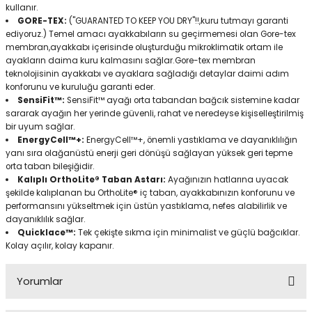
kullanır.
GORE-TEX:
("GUARANTED TO KEEP YOU DRY"!!,kuru tutmayı garanti
ediyoruz.) Temel amacı ayakkabıların su geçirmemesi olan Gore-tex
membran,ayakkabı içerisinde oluşturduğu mikroklimatik ortam ile
ayakların daima kuru kalmasını sağlar.Gore-tex membran
teknolojisinin ayakkabı ve ayaklara sağladığı detaylar daimi adım
konforunu ve kuruluğu garanti eder.
SensiFit™:
SensiFit™ ayağı orta tabandan bağcık sistemine kadar
sararak ayağın her yerinde güvenli, rahat ve neredeyse kişiselleştirilmiş
bir uyum sağlar.
EnergyCell™+:
EnergyCell™+, önemli yastıklama ve dayanıklılığın
yanı sıra olağanüstü enerji geri dönüşü sağlayan yüksek geri tepme
orta taban bileşiğidir.
Kalıplı OrthoLite® Taban Astarı:
Ayağınızın hatlarına uyacak
şekilde kalıplanan bu OrthoLite® iç taban, ayakkabınızın konforunu ve
performansını yükseltmek için üstün yastıklama, nefes alabilirlik ve
dayanıklılık sağlar.
Quicklace™:
Tek çekişte sıkma için minimalist ve güçlü bağcıklar.
Kolay açılır, kolay kapanır.
Yorumlar