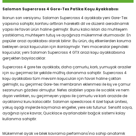
Salomon Supercross 4 Gore-Tex Patika Koşu Ayakkabısı
İkonun son versiyonu. Salomon Supercross 4 ayakkabı yeni Gore-Tex
Panço
yapısına sahiptir, konforu arttıran hareketli dil ve düzenli aerodinamik
yapısı ile favori ürün haline gelmiştir. Bunu kalıcı kılan da muhteşem
yastıklama, muhteşem tutuş ve ayağınıza mükemmel oturmasıdır. En
popüler arazi ayakkabısı olarak bilinir. Bu ürün, dış etkenlerden koruma
bekleyen arazi koşucuları için ikonlaşmıştır. Yeni maceralar peşindeki
koşucular, yeni Salomon Supercross 4 GTX arazi koşu ayakkabısına
gerçekten bayılacaklar.
Supercross 4 gore tex ayakkabı, daha çamurlu, karlı, yumuşak araziler
için su geçirmez bir şekilde müthiş donanıma sahiptir. Supercross 4
koşu ayakkabısı tüm mevsim koşucuları için favori haline çoktan
gelmiştir, su geçirmez Gore-tex membranın eklenmesi ile kış ve çamur
sezonunun gözdesi olmuştur. Nefes alabilen yapısı ile sıcaklık ve nem
dışarı verilirken, su geçirmeyen yapısı ile çamurlu ve karlı arazide de
ayaklarınız kuru kalacaktır. Salomon speedcroos 4 özel topuk ünitesi,
yokuş aşağı inişlerde kaymanızı engeller, yere sıkı tutunur. Sensifit saya,
ayağınızı iyice kavrar, Quicklace ayarlanabilir bağcık sistemi kolay
kullanıma sahiptir.
Mükemmel ayak ve bilek kavrama performans'ına sahip anatomik