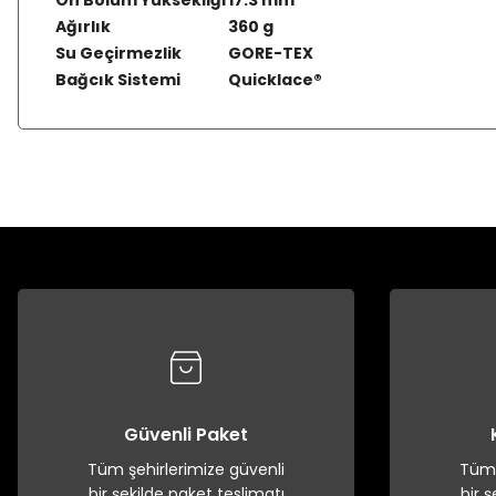
Ön Bölüm Yüksekliği
17.3 mm
Ağırlık
360 g
Su Geçirmezlik
GORE-TEX
Bağcık Sistemi
Quicklace®
Güvenli Paket
Tüm şehirlerimize güvenli
Tüm 
bir şekilde paket teslimatı
bir 