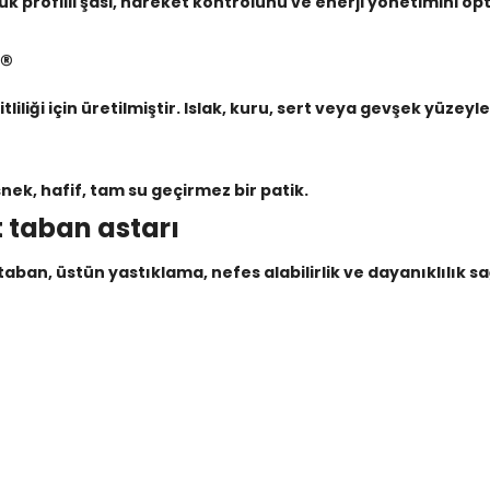
k profilli şasi, hareket kontrolünü ve enerji yönetimini opt
®
iliği için üretilmiştir. Islak, kuru, sert veya gevşek yüzeyl
ek, hafif, tam su geçirmez bir patik.
 taban astarı
ç taban, üstün yastıklama, nefes alabilirlik ve dayanıklıl