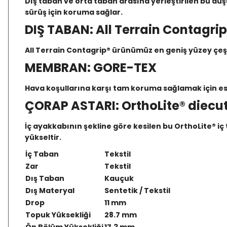
Dış taban ve orta taban arasına yerleştirilen bu düşü
sürüş için koruma sağlar.
DIŞ TABAN: All Terrain Contagrip
All Terrain Contagrip® ürünümüz en geniş yüzey çeşitl
MEMBRAN: GORE-TEX
Hava koşullarına karşı tam koruma sağlamak için esn
ÇORAP ASTARI: OrthoLite® diecut
İç ayakkabının şekline göre kesilen bu OrthoLite® i
yükseltir.
İç Taban
Tekstil
Zar
Tekstil
Dış Taban
Kauçuk
Dış Materyal
Sentetik / Tekstil
Drop
11 mm
Topuk Yüksekliği
28.7 mm