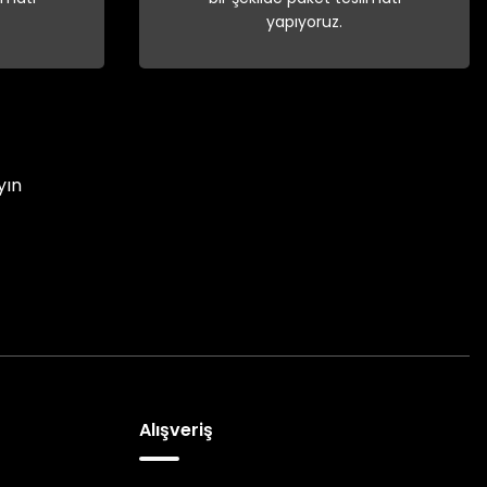
yapıyoruz.
yın
Alışveriş