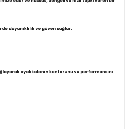
imize eder ve hassas, dengeli ve hızlı tepki veren bir
erde dayanıklılık ve güven sağlar.
ık sağlayarak ayakkabının konforunu ve performansını