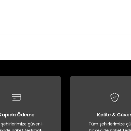
Bu ürüne ilk yorumu siz yapın!
Yorum Yaz
Kapıda Ödeme
Kalite & Güve
şehirlerimize güvenli
Tüm şehirlerimize gü
şekilde paket teslimatı
bir şekilde paket tesl