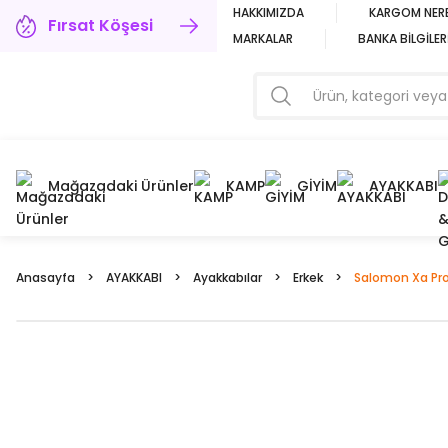
HAKKIMIZDA
KARGOM NER
Fırsat Köşesi
MARKALAR
BANKA BİLGİLER
Mağazadaki Ürünler
KAMP
GİYİM
AYAKKABI
Anasayfa
AYAKKABI
Ayakkabılar
Erkek
Salomon Xa Pro