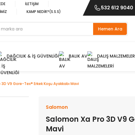
EDE
İLETİŞİM
532 612 9040
İMİZ
KAMP NEDİR?(S.S.S)
Hemen Ara
DAĞCILIK & İŞ GÜVENLİĞİ
BALIK AV
DALIŞ MALZEMELER
 3D V9 Gore-Tex® Erkek Koşu Ayakkabı Mavi
Salomon
Salomon Xa Pro 3D V9 G
Mavi