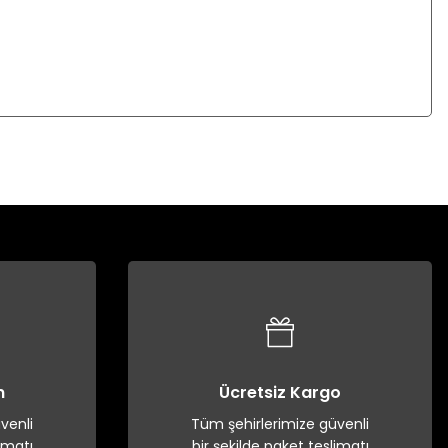
n
Ücretsiz Kargo
venli
Tüm şehirlerimize güvenli
imatı
bir şekilde paket teslimatı