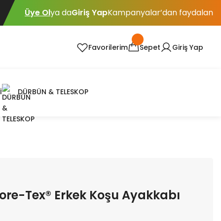
Üye Ol
ya da
Giriş Yap
Kampanyalar’dan faydalan
Favorilerim
Sepet
Giriş Yap
İ
DÜRBÜN & TELESKOP
ore-Tex® Erkek Koşu Ayakkabı