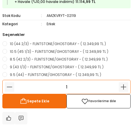
+ Havale (%10,00 havale indirimi)
11.114,99 TL
ampon Ekipmanları
a / Manometreler
i
Bel ve Omuz Çantaları
0 ile +5 Derece Arası
Stok Kodu
AMZKVRYT-02119
r
zu Torbası
eller
Bisiklet Çantaları
Çocuk Uyku Tulumları
Kategori
Erkek
Seçenekler
Boyun Çantaları
Kaz Tüyü Uyku Tulumları
10 (44 2/3) - FLİNTSTONE/GHOSTGRAY - ( 12.349,99 TL )
ampet
Bolt
rı
Çanta Aksesuarları
10.5 (45 1/3) - FLİNTSTONE/GHOSTGRAY - ( 12.349,99 TL )
8.5 (42 2/3) - FLİNTSTONE/GHOSTGRAY - ( 12.349,99 TL )
k Bardak
numlama
Çanta Yağmurlukları
9 (43 1/3) - FLİNTSTONE/GHOSTGRAY - ( 12.349,99 TL )
9.5 (44) - FLİNTSTONE/GHOSTGRAY - ( 12.349,99 TL )
nleri
Çocuk Çantaları
meleri
ksesuarlar
Cüzdanlar
Sepete Ekle
eleri
İlk Yardım Çantaları
uarları
Seyahat Çantaları