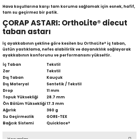
Hava koşullarına karşı tam koruma sağlamak için esnek, hafif,
tam su geçirmez bir patik.
ÇORAP ASTARI: OrthoLite® diecut
taban astarı
İç ayakkabının şekline göre kesilen bu OrthoLite® iç taban,
üstün yastıklama, nefes alabilirlik ve dayanıklılık sağlayarak
ayakkabının konforunu ve performansını yükseltir.
İç Taban
Tekstil
Zar
Tekstil
Dış Taban
Kauçuk
Dış Materyal
Sentetik / Tekstil
Drop
11 mm
Topuk Yüksekliği
28.7 mm
Ön Bölüm Yüksekliği
17.3 mm
Ağırlık
360 g
Su Geçirmezlik
GORE-TEX
Bağcık Sistemi
Quicklace®