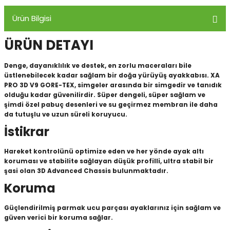
Ürün Bilgisi
Panço
ÜRÜN DETAYI
Denge, dayanıklılık ve destek, en zorlu maceraları bile
üstlenebilecek kadar sağlam bir doğa yürüyüş ayakkabısı. XA
PRO 3D V9 GORE-TEX, simgeler arasında bir simgedir ve tanıdık
olduğu kadar güvenilirdir. Süper dengeli, süper sağlam ve
şimdi özel pabuç desenleri ve su geçirmez membran ile daha
da tutuşlu ve uzun süreli koruyucu.
İstikrar
Hareket kontrolünü optimize eden ve her yönde ayak altı
koruması ve stabilite sağlayan düşük profilli, ultra stabil bir
şasi olan 3D Advanced Chassis bulunmaktadır.
Koruma
Güçlendirilmiş parmak ucu parçası ayaklarınız için sağlam ve
güven verici bir koruma sağlar.