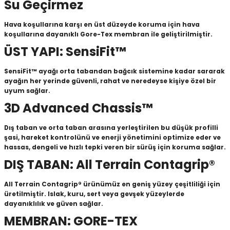
Su Geçirmez
Hava koşullarına karşı en üst düzeyde koruma için hava
koşullarına dayanıklı Gore-Tex membran ile geliştirilmiştir.
ÜST YAPI: SensiFit™
SensiFit™ ayağı orta tabandan bağcık sistemine kadar sararak
ayağın her yerinde güvenli, rahat ve neredeyse kişiye özel bir
uyum sağlar.
3D Advanced Chassis™
Dış taban ve orta taban arasına yerleştirilen bu düşük profilli
şasi, hareket kontrolünü ve enerji yönetimini optimize eder ve
hassas, dengeli ve hızlı tepki veren bir sürüş için koruma sağlar.
DIŞ TABAN: All Terrain Contagrip®
All Terrain Contagrip® ürünümüz en geniş yüzey çeşitliliği için
üretilmiştir. Islak, kuru, sert veya gevşek yüzeylerde
dayanıklılık ve güven sağlar.
MEMBRAN: GORE-TEX