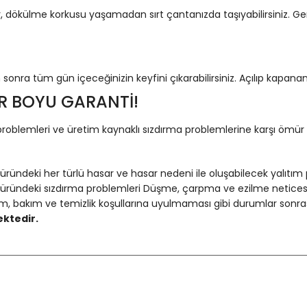
, dökülme korkusu yaşamadan sırt çantanızda taşıyabilirsiniz. Gen
sonra tüm gün içeceğinizin keyfini çıkarabilirsiniz. Açılıp kapanan 
R BOYU GARANTİ!
roblemleri ve üretim kaynaklı sızdırma problemlerine karşı ömür b
deki her türlü hasar ve hasar nedeni ile oluşabilecek yalıtım
ndeki sızdırma problemleri Düşme, çarpma ve ezilme neticesinde
m, bakım ve temizlik koşullarına uyulmaması gibi durumlar sonras
ktedir.
Bu ürüne ilk yorumu siz yapın!