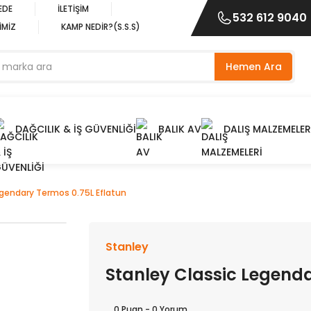
EDE
İLETİŞİM
532 612 9040
İMİZ
KAMP NEDİR?(S.S.S)
Hemen Ara
DAĞCILIK & İŞ GÜVENLİĞİ
BALIK AV
DALIŞ MALZEMELER
egendary Termos 0.75L Eflatun
Stanley
Stanley Classic Legenda
0 Puan - 0 Yorum