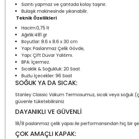
Sızıntı yapmaz ve çantada kolay taşınır.
Bulaşık makinesinde yıkanabilir.
Teknik Özellikleri
Hacim:0,75 lt
Ağırlık:481 gr
Boyutlar: 8.6 x 8.6 x 30 cm
Yapı: Paslanmaz Çelik Gövde,
Yapı: Çift Duvar Yalıtımı.
BPA: İçermez.
Sıcaklık & Soğukluk: 20 Saat
Buzlu İçecekler: 96 Saat
SOĞUK YA DA SICAK:
Stanley Classic Vakum Termosumuz, sıcak veya soğuk (çorba
güvenle tüketebilirsiniz
DAYANIKLI VE GÜVENLİ
18/8 paslanmaz çelik yapısı ile performansından hiç bir şe
ÇOK AMAÇLI KAPAK: