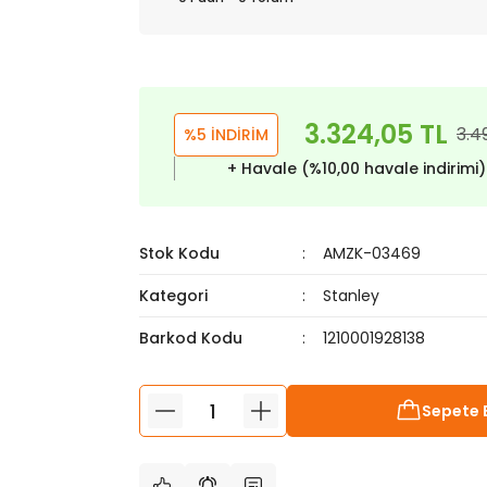
3.324,05 TL
3.4
%5 İNDİRİM
+ Havale (%10,00 havale indirimi
Stok Kodu
AMZK-03469
Kategori
Stanley
Barkod Kodu
1210001928138
Sepete 