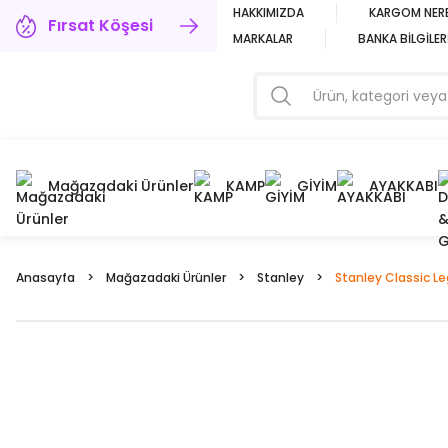
HAKKIMIZDA
KARGOM NER
Fırsat Köşesi
MARKALAR
BANKA BİLGİLER
Mağazadaki Ürünler
KAMP
GİYİM
AYAKKABI
Anasayfa
Mağazadaki Ürünler
Stanley
Stanley Classic L