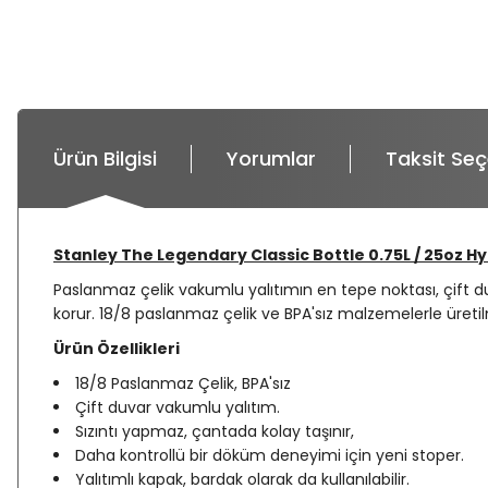
Ürün Bilgisi
Yorumlar
Taksit Seç
Stanley The Legendary Classic Bottle 0.75L / 25oz
Paslanmaz çelik vakumlu yalıtımın en tepe noktası, çift d
korur. 18/8 paslanmaz çelik ve BPA'sız malzemelerle üretilm
Ürün Özellikleri
18/8 Paslanmaz Çelik, BPA'sız
Çift duvar vakumlu yalıtım.
Sızıntı yapmaz, çantada kolay taşınır,
Daha kontrollü bir döküm deneyimi için yeni stoper.
Yalıtımlı kapak, bardak olarak da kullanılabilir.