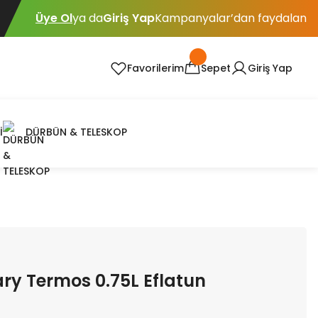
Üye Ol
ya da
Giriş Yap
Kampanyalar’dan faydalan
Favorilerim
Sepet
Giriş Yap
İ
DÜRBÜN & TELESKOP
ry Termos 0.75L Eflatun