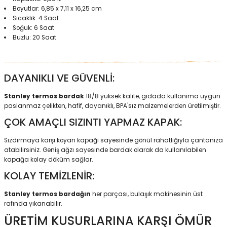
Boyutlar: 6,85 x 7,11 x 16,25 cm
Sıcaklık: 4 Saat
Soğuk: 6 Saat
Buzlu: 20 Saat
DAYANIKLI VE GÜVENLİ:
Stanley termos bardak
18/8 yüksek kalite, gıdada kullanıma uygun
paslanmaz çelikten, hafif, dayanıklı, BPA'sız malzemelerden üretilmiştir.
ÇOK AMAÇLI SIZINTI YAPMAZ KAPAK:
Sızdırmaya karşı koyan kapağı sayesinde gönül rahatlığıyla çantanıza
atabilirsiniz. Geniş ağzı sayesinde bardak olarak da kullanılabilen
kapağa kolay döküm sağlar.
KOLAY TEMİZLENİR:
Stanley termos bardağın
her parçası, bulaşık makinesinin üst
rafında yıkanabilir.
ÜRETİM KUSURLARINA KARŞI ÖMÜR