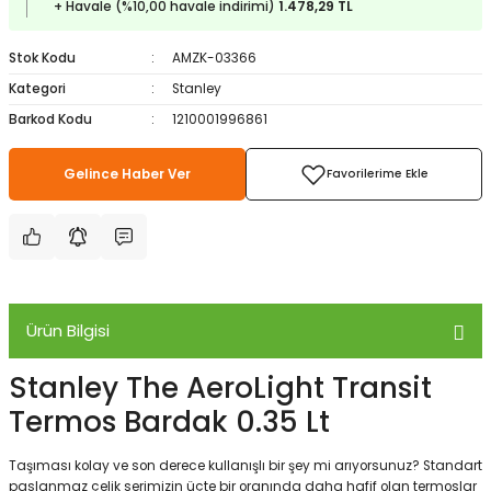
+ Havale (%10,00 havale indirimi)
1.478,29 TL
ampon Ekipmanları
a / Manometreler
i
Bel ve Omuz Çantaları
0 ile +5 Derece Arası
Stok Kodu
AMZK-03366
r
zu Torbası
eller
Bisiklet Çantaları
Çocuk Uyku Tulumları
Kategori
Stanley
Barkod Kodu
1210001996861
Boyun Çantaları
Kaz Tüyü Uyku Tulumları
Gelince Haber Ver
ampet
Bolt
rı
Çanta Aksesuarları
k Bardak
numlama
Çanta Yağmurlukları
nleri
Çocuk Çantaları
Ürün Bilgisi
meleri
ksesuarlar
Cüzdanlar
Stanley The AeroLight Transit
eleri
İlk Yardım Çantaları
Termos Bardak 0.35 Lt
uarları
Seyahat Çantaları
Taşıması kolay ve son derece kullanışlı bir şey mi arıyorsunuz? Standart
paslanmaz çelik serimizin üçte bir oranında daha hafif olan termoslar