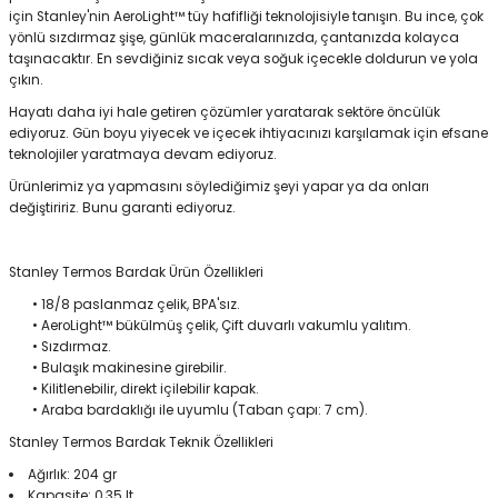
için Stanley'nin AeroLight™ tüy hafifliği teknolojisiyle tanışın. Bu ince, çok
yönlü sızdırmaz şişe, günlük maceralarınızda, çantanızda kolayca
taşınacaktır. En sevdiğiniz sıcak veya soğuk içecekle doldurun ve yola
Panço
çıkın.
Hayatı daha iyi hale getiren çözümler yaratarak sektöre öncülük
ediyoruz. Gün boyu yiyecek ve içecek ihtiyacınızı karşılamak için efsane
teknolojiler yaratmaya devam ediyoruz.
Ürünlerimiz ya yapmasını söylediğimiz şeyi yapar ya da onları
değiştiririz. Bunu garanti ediyoruz.
Stanley Termos Bardak Ürün Özellikleri
• 18/8 paslanmaz çelik, BPA'sız.
• AeroLight™ bükülmüş çelik, Çift duvarlı vakumlu yalıtım.
• Sızdırmaz.
• Bulaşık makinesine girebilir.
• Kilitlenebilir, direkt içilebilir kapak.
• Araba bardaklığı ile uyumlu (Taban çapı: 7 cm).
Stanley Termos Bardak Teknik Özellikleri
Ağırlık: 204 gr
Kapasite: 0,35 lt