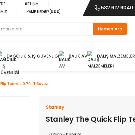
EDE
İLETİŞİM
532 612 9040
İMİZ
KAMP NEDİR?(S.S.S)
Hemen Ara
DAĞCILIK & İŞ GÜVENLİĞİ
BALIK AV
DALIŞ MALZEMELER
 Flip Termos 0.70 LT Beyaz
Stanley
Stanley The Quick Flip 
0 Puan - 0 Yorum