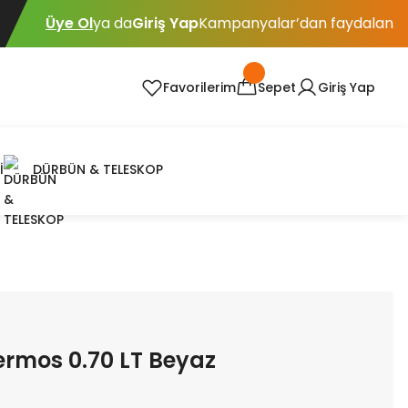
Üye Ol
ya da
Giriş Yap
Kampanyalar’dan faydalan
Favorilerim
Sepet
Giriş Yap
İ
DÜRBÜN & TELESKOP
Termos 0.70 LT Beyaz