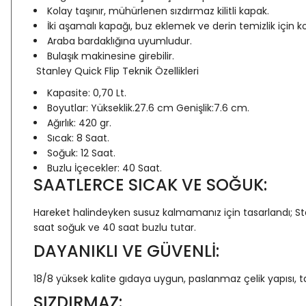
Kolay taşınır, mühürlenen sızdırmaz kilitli kapak.
İki aşamalı kapağı, buz eklemek ve derin temizlik için ko
Araba bardaklığına uyumludur.
Bulaşık makinesine girebilir.
Stanley Quick Flip Teknik Özellikleri
Kapasite: 0,70 Lt.
Boyutlar: Yükseklik.27.6 cm Genişlik:7.6 cm.
Ağırlık: 420 gr.
Sıcak: 8 Saat.
Soğuk: 12 Saat.
Buzlu İçecekler: 40 Saat.
SAATLERCE SICAK VE SOĞUK:
Hareket halindeyken susuz kalmamanız için tasarlandı; Stanley
saat soğuk ve 40 saat buzlu tutar.
DAYANIKLI VE GÜVENLİ:
18/8 yüksek kalite gıdaya uygun, paslanmaz çelik yapısı, 
SIZDIRMAZ: