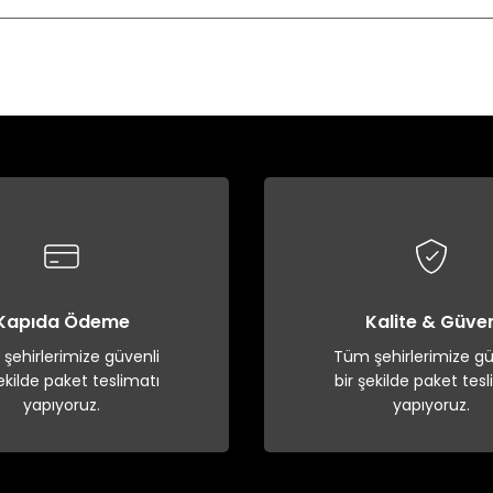
Bu ürüne ilk yorumu siz yapın!
Yorum Yaz
Kapıda Ödeme
Kalite & Güve
şehirlerimize güvenli
Tüm şehirlerimize gü
şekilde paket teslimatı
bir şekilde paket tesl
yapıyoruz.
yapıyoruz.