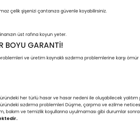
z çelik şişenizi çantanıza güvenle koyabilirsiniz.
anızın üst rafına koyun yeter.
R BOYU GARANTİ!
roblemleri ve üretim kaynaklı sızdırma problemlerine karşı ömür b
deki her türlü hasar ve hasar nedeni ile oluşabilecek yalıtım
ndeki sızdırma problemleri Düşme, çarpma ve ezilme neticesinde
m, bakım ve temizlik koşullarına uyulmaması gibi durumlar sonras
ktedir.