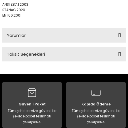
ANSI
Z87.1
2003
STANAG
2920
EN
166:2001
Panço
Yorumlar
Taksit Seçenekleri
Bu ürüne ilk yorumu siz yapın!
Yorum Yaz
Güvenli Paket
Kapıda Ödeme
Tüm şehirlerimize güvenli bir
Tüm şehirlerimize güvenli bir
şekilde paket teslimatı
şekilde paket teslimatı
yapıyoruz.
yapıyoruz.