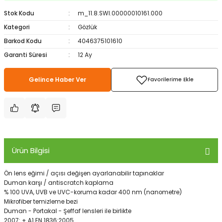
ampon Ekipmanları
a / Manometreler
i
Bel ve Omuz Çantaları
0 ile +5 Derece Arası
Stok Kodu
m_11.8.SWI.00000010161.000
Kategori
Gözlük
r
zu Torbası
eller
Bisiklet Çantaları
Çocuk Uyku Tulumları
Barkod Kodu
4046375101610
Garanti Süresi
12 Ay
Boyun Çantaları
Kaz Tüyü Uyku Tulumları
Gelince Haber Ver
ampet
Bolt
rı
Çanta Aksesuarları
k Bardak
numlama
Çanta Yağmurlukları
nleri
Çocuk Çantaları
Ürün Bilgisi
meleri
ksesuarlar
Cüzdanlar
Ö
n lens
eğimi
/
açısı
değişen
ayarlanabilir
tapınaklar
eleri
İlk Yardım Çantaları
Duman karşı
/
antiscratch
kaplama
% 100
UVA
,
UVB
ve
UVC
-
koruma
kadar
400
nm
(
nanometre)
M
ikrofiber
temizleme bezi
uarları
Seyahat Çantaları
Duman - Portakal - Şeffaf lensleri ile birlikte
2007:
+
A1 EN
1836:2005