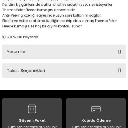
Kendini kış günlerinde daha rahat ve sıcak hissetmek isteyenler
Thermo Polar Fleece kumaşını denemelidir.
Anti-Peeling özelliği sayesinde uzun süre kullanım sağlar.
Panço
Elastik ve nefes alabilme özelliğine sahip olan kumaş Thermo Polar
Fleece kumaşı size hoş bir giyim konforu sunar
İÇERİK % 100 Polyester
Yorumlar
Taksit Seçenekleri
Bu ürüne ilk yorumu siz yapın!
Yorum Yaz
Güvenli Paket
Kapıda Ödeme
Tüm şehirlerimize güvenli bir
Tüm şehirlerimize güvenli bir