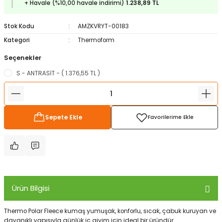
+ Havale (%10,00 havale indirimi)
1.238,89 TL
ampon Ekipmanları
a / Manometreler
i
Bel ve Omuz Çantaları
0 ile +5 Derece Arası
Stok Kodu
AMZKVRYT-00183
r
zu Torbası
eller
Bisiklet Çantaları
Çocuk Uyku Tulumları
Kategori
Thermoform
Seçenekler
Boyun Çantaları
Kaz Tüyü Uyku Tulumları
S - ANTRASİT - ( 1.376,55 TL )
ampet
Bolt
rı
Çanta Aksesuarları
k Bardak
numlama
Çanta Yağmurlukları
Sepete Ekle
nleri
Çocuk Çantaları
meleri
ksesuarlar
Cüzdanlar
eleri
İlk Yardım Çantaları
Ürün Bilgisi
uarları
Seyahat Çantaları
Thermo Polar Fleece kumaş yumuşak, konforlu, sıcak, çabuk kuruyan ve
dayanıklı yapısıyla günlük iç giyim için ideal bir üründür.