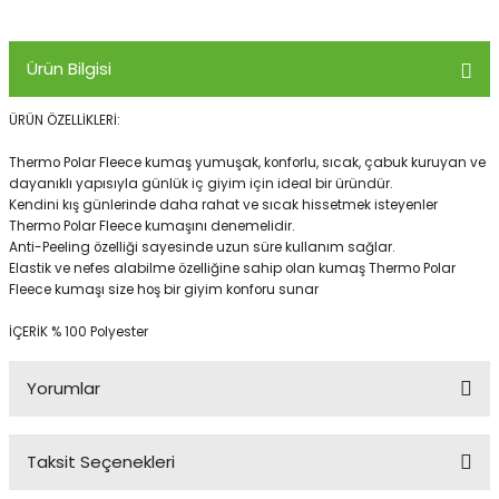
Ürün Bilgisi
Panço
ÜRÜN ÖZELLİKLERİ:
Thermo Polar Fleece kumaş yumuşak, konforlu, sıcak, çabuk kuruyan ve
dayanıklı yapısıyla günlük iç giyim için ideal bir üründür.
Kendini kış günlerinde daha rahat ve sıcak hissetmek isteyenler
Thermo Polar Fleece kumaşını denemelidir.
Anti-Peeling özelliği sayesinde uzun süre kullanım sağlar.
Elastik ve nefes alabilme özelliğine sahip olan kumaş Thermo Polar
Fleece kumaşı size hoş bir giyim konforu sunar
İÇERİK % 100 Polyester
Yorumlar
Taksit Seçenekleri
Bu ürüne ilk yorumu siz yapın!