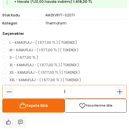
+ Havale (%10,00 havale indirimi)
1.419,30 TL
ampon Ekipmanları
a / Manometreler
i
Bel ve Omuz Çantaları
0 ile +5 Derece Arası
Stok Kodu
AMZKVRYT-02071
r
zu Torbası
eller
Bisiklet Çantaları
Çocuk Uyku Tulumları
Kategori
Thermoform
Seçenekler
Boyun Çantaları
Kaz Tüyü Uyku Tulumları
L - KAMUFLAJ - ( 1.577,00 TL ) ( TÜKENDİ )
ampet
Bolt
rı
Çanta Aksesuarları
M - KAMUFLAJ - ( 1.577,00 TL ) ( TÜKENDİ )
S - ( 1.577,00 TL )
k Bardak
numlama
Çanta Yağmurlukları
XL - KAMUFLAJ - ( 1.577,00 TL ) ( TÜKENDİ )
XS - KAMUFLAJ - ( 1.577,00 TL ) ( TÜKENDİ )
nleri
Çocuk Çantaları
XXL - KAMUFLAJ - ( 1.577,00 TL ) ( TÜKENDİ )
meleri
ksesuarlar
Cüzdanlar
eleri
İlk Yardım Çantaları
Sepete Ekle
uarları
Seyahat Çantaları