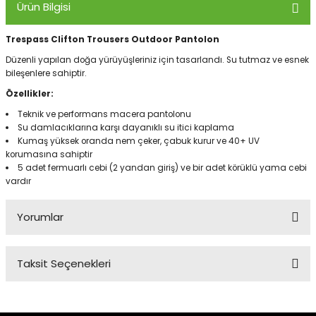
Ürün Bilgisi
Trespass Clifton Trousers Outdoor Pantolon
Panço
Düzenli yapılan doğa yürüyüşleriniz için tasarlandı. Su tutmaz ve esnek
bileşenlere sahiptir.
Özellikler:
Teknik ve performans macera pantolonu
Su damlacıklarına karşı dayanıklı su itici kaplama
Kumaş yüksek oranda nem çeker, çabuk kurur ve 40+ UV
korumasına sahiptir
5 adet fermuarlı cebi (2 yandan giriş) ve bir adet körüklü yama cebi
vardır
Yorumlar
Taksit Seçenekleri
Bu ürüne ilk yorumu siz yapın!
Yorum Yaz