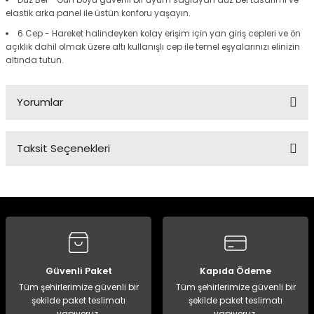
Düz Bel - Gün boyu güvenli bir uyum sağlayan düz bel tasarımı ve
elastik arka panel ile üstün konforu yaşayın.
6 Cep - Hareket halindeyken kolay erişim için yan giriş cepleri ve ön
Panço
açıklık dahil olmak üzere altı kullanışlı cep ile temel eşyalarınızı elinizin
altında tutun.
Yorumlar
Taksit Seçenekleri
Bu ürüne ilk yorumu siz yapın!
Yorum Yaz
Güvenli Paket
Kapıda Ödeme
Tüm şehirlerimize güvenli bir
Tüm şehirlerimize güvenli bir
şekilde paket teslimatı
şekilde paket teslimatı