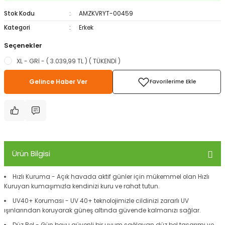
ampon Ekipmanları
a / Manometreler
i
Bel ve Omuz Çantaları
0 ile +5 Derece Arası
Stok Kodu
AMZKVRYT-00459
Kategori
Erkek
r
zu Torbası
eller
Bisiklet Çantaları
Çocuk Uyku Tulumları
Seçenekler
XL - GRİ - ( 3.039,99 TL ) ( TÜKENDİ )
Boyun Çantaları
Kaz Tüyü Uyku Tulumları
Gelince Haber Ver
ampet
Bolt
rı
Çanta Aksesuarları
k Bardak
numlama
Çanta Yağmurlukları
nleri
Çocuk Çantaları
Ürün Bilgisi
meleri
ksesuarlar
Cüzdanlar
Hızlı Kuruma - Açık havada aktif günler için mükemmel olan Hızlı
eleri
İlk Yardım Çantaları
Kuruyan kumaşımızla kendinizi kuru ve rahat tutun.
UV40+ Koruması - UV 40+ teknolojimizle cildinizi zararlı UV
uarları
Seyahat Çantaları
ışınlarından koruyarak güneş altında güvende kalmanızı sağlar.