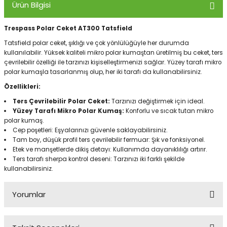
Ürün Bilgisi
Trespass Polar Ceket AT300 Tatsfield
Panço
Tatsfield polar ceket, şıklığı ve çok yönlülüğüyle her durumda
kullanılabilir. Yüksek kaliteli mikro polar kumaştan üretilmiş bu ceket, ters
çevrilebilir özelliği ile tarzınızı kişiselleştirmenizi sağlar. Yüzey tarafı mikro
polar kumaşla tasarlanmış olup, her iki tarafı da kullanabilirsiniz.
Özellikleri:
Ters Çevrilebilir Polar Ceket:
Tarzınızı değiştirmek için ideal.
Yüzey Tarafı Mikro Polar Kumaş:
Konforlu ve sıcak tutan mikro
polar kumaş.
Cep poşetleri: Eşyalarınızı güvenle saklayabilirsiniz.
Tam boy, düşük profil ters çevrilebilir fermuar: Şık ve fonksiyonel.
Etek ve manşetlerde dikiş detayı: Kullanımda dayanıklılığı artırır.
Ters tarafı sherpa kontrol deseni: Tarzınızı iki farklı şekilde
kullanabilirsiniz.
Yorumlar