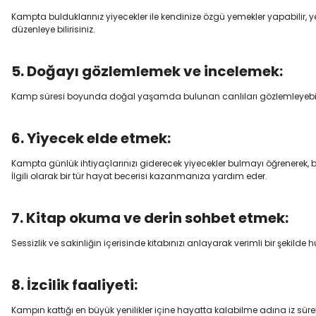
Kampta bulduklarınız yiyecekler ile kendinize özgü yemekler yapabilir, y
düzenleye bilirisiniz.
5. Doğayı gözlemlemek ve incelemek:
Kamp süresi boyunda doğal yaşamda bulunan canlıları gözlemleyebilir ve
6. Yiyecek elde etmek:
Kampta günlük ihtiyaçlarınızı giderecek yiyecekler bulmayı öğrenerek, b
İlgili olarak bir tür hayat becerisi kazanmanıza yardım eder.
7. Kitap okuma ve derin sohbet etmek:
Sessizlik ve sakinliğin içerisinde kitabınızı anlayarak verimli bir şekilde huz
8. İzcilik faaliyeti:
Kampın kattığı en büyük yenilikler içine hayatta kalabilme adına iz sürebi