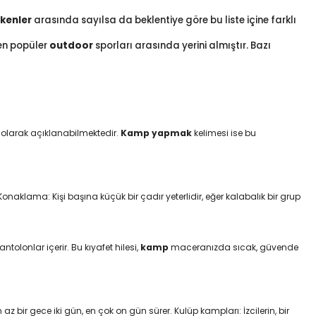
kenler
arasında sayılsa da beklentiye göre bu liste içine farklı
 en popüler
outdoor
sporları arasında yerini almıştır. Bazı
k olarak açıklanabilmektedir.
Kamp yapmak
kelimesi ise bu
aklama: Kişi başına küçük bir çadır yeterlidir, eğer kalabalık bir grup
tolonlar içerir. Bu kıyafet hilesi,
kamp
maceranızda sıcak, güvende
 bir gece iki gün, en çok on gün sürer. Kulüp kampları: İzcilerin, bir