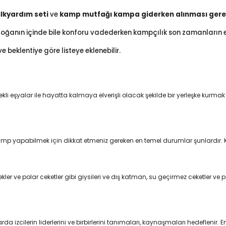
 ilkyardım seti
ve
kamp mutfağı
kampa giderken alınması gere
r doğanın içinde bile konforu vadederken kampçılık son zamanların
beklentiye göre listeye eklenebilir.
li eşyalar ile hayatta kalmaya elverişli olacak şekilde bir yerleşke kurma
mp yapabilmek için dikkat etmeniz gereken en temel durumlar şunlardır. Kon
r ve polar ceketler gibi giysileri ve dış katman, su geçirmez ceketler ve pan
ilerin liderlerini ve birbirlerini tanımaları, kaynaşmaları hedeflenir. En az