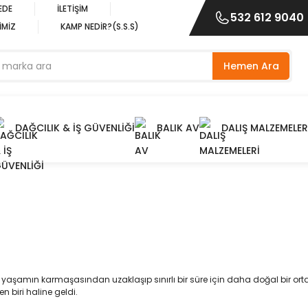
EDE
İLETİŞİM
532 612 9040
İMİZ
KAMP NEDİR?(S.S.S)
Hemen Ara
DAĞCILIK & İŞ GÜVENLİĞİ
BALIK AV
DALIŞ MALZEMELER
sel yaşamın karmaşasından uzaklaşıp sınırlı bir süre için daha doğal bir
 biri haline geldi.