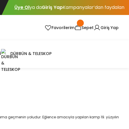
Üye Ol
ya da
Giriş Yap
Kampanyalar’dan faydalan
Favorilerim
Sepet
Giriş Yap
İ
DÜRBÜN & TELESKOP
 ortama geçmenin yoludur. Eğlence amacıyla yapılan kamp 19. yüzyılın