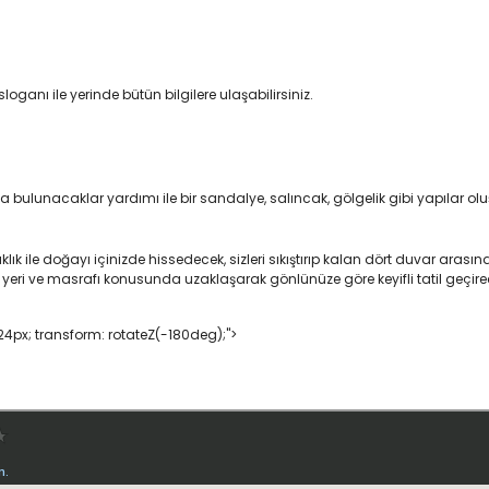
loganı ile yerinde bütün bilgilere ulaşabilirsiniz.
bulunacaklar yardımı ile bir sandalye, salıncak, gölgelik gibi yapılar oluşt
lık ile doğayı içinizde hissedecek, sizleri sıkıştırıp kalan dört duvar arası
ü, yeri ve masrafı konusunda uzaklaşarak gönlünüze göre keyifli tatil geçire
: 24px; transform: rotateZ(-180deg);">