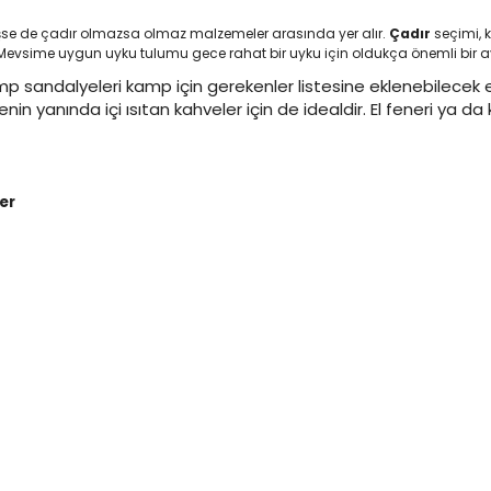
se de çadır olmazsa olmaz malzemeler arasında yer alır.
Çadır
seçimi, 
r. Mevsime uygun uyku tulumu gece rahat bir uyku için oldukça önemli bir ayr
p sandalyeleri kamp için gerekenler listesine eklenebilecek
yanında içi ısıtan kahveler için de idealdir. El feneri ya da k
er