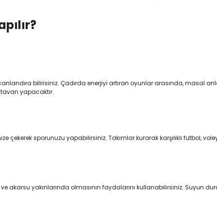
pılır?
andıra bilirisiniz. Çadırda enerjiyi artıran oyunlar arasında, masal anl
 tavan yapacaktır.
ize çekerek sporunuzu yapabilirsiniz. Takımlar kurarak karşılıklı futbol, vo
ve akarsu yakınlarında olmasının faydalarını kullanabilirsiniz. Suyun du