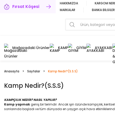
HAKKIMIZDA
KARGOM NER
Fırsat Köşesi
MARKALAR
BANKA BİLGİLER
Mağazadaki Ürünler
KAMP
GİYİM
AYAKKABI
Anasayfa
Sayfalar
Kamp Nedir?(S.S.S)
Kamp Nedir?(S.S.S)
KAMPÇILIK NEDİR? NASIL YAPILIR?
Kamp yapmak
geniş bir terimdir. Ancak işin özünde kampçılık, kent
sonlarında başladı ve tüm dünyada en yaygın açık hava etkinliklerinden