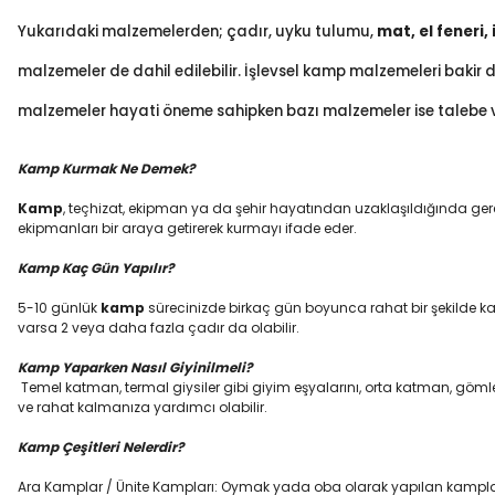
Yukarıdaki malzemelerden; çadır, uyku tulumu,
mat, el feneri,
malzemeler de dahil edilebilir. İşlevsel kamp malzemeleri baki
malzemeler hayati öneme sahipken bazı malzemeler ise talebe ve 
Kamp Kurmak Ne Demek?
Kamp
, teçhizat, ekipman ya da şehir hayatından uzaklaşıldığında gerek
ekipmanları bir araya getirerek kurmayı ifade eder.
Kamp Kaç Gün Yapılır?
5-10 günlük
kamp
sürecinizde birkaç gün boyunca rahat bir şekilde ka
varsa 2 veya daha fazla çadır da olabilir.
Kamp Yaparken Nasıl Giyinilmeli?
Temel katman, termal giysiler gibi giyim eşyalarını, orta katman, gömlekle
ve rahat kalmanıza yardımcı olabilir.
Kamp Çeşitleri Nelerdir?
Ara Kamplar / Ünite Kampları: Oymak yada oba olarak yapılan kamplarda izc