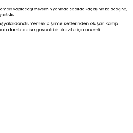
kampın yapılacağı mevsimin yanında çadırda kaç kişinin kalacağına,
ıntıdır.
 eşyalardandır. Yemek pişirme setlerinden oluşan kamp
afa lambası ise güvenli bir aktivite için önemli