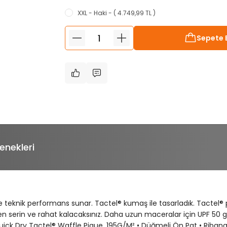
XXL - Haki - ( 4.749,99 TL )
Sepete 
enekleri
teknik performans sunar. Tactel® kumaş ile tasarladık. Tactel® 
en serin ve rahat kalacaksınız. Daha uzun maceralar için UPF 50 gü
• Quick Dry Tactel® Waffle Pique, 195G/M² • Düğmeli Ön Pat • Riban