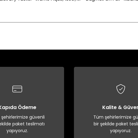
Bu ürüne ilk yorumu siz yapın!
Yorum Yaz
Kapıda Ödeme
Kalite & Güve
şehirlerimize güvenli
Tüm şehirlerimize gü
şekilde paket teslimatı
bir şekilde paket tesl
yapıyoruz.
yapıyoruz.