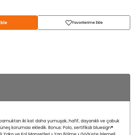
Ekle
pamuktan iki kat daha yumuşak, hafif, dayanıklı ve çabuk
neş koruması ekledik. Bonus: Polo, sertifikalı bluesign®
alı Yaka ve Kol Manşetleri • Yan Bölme • Göğüste İşlemeli