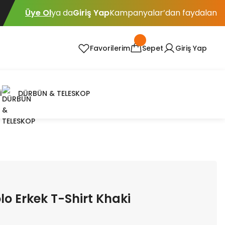
Üye Ol
ya da
Giriş Yap
Kampanyalar’dan faydalan
Favorilerim
Sepet
Giriş Yap
İ
DÜRBÜN & TELESKOP
lo Erkek T-Shirt Khaki