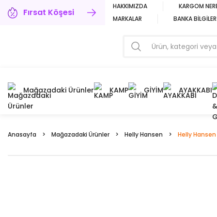
HAKKIMIZDA
KARGOM NER
Fırsat Köşesi
MARKALAR
BANKA BİLGİLER
Mağazadaki Ürünler
KAMP
GİYİM
AYAKKABI
Anasayfa
Mağazadaki Ürünler
Helly Hansen
Helly Hansen 