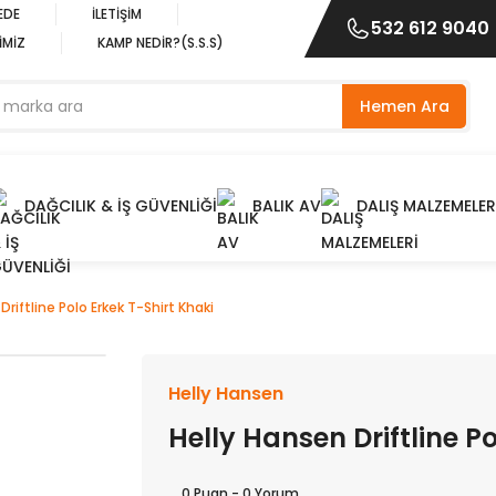
EDE
İLETİŞİM
532 612 9040
İMİZ
KAMP NEDİR?(S.S.S)
Hemen Ara
DAĞCILIK & İŞ GÜVENLİĞİ
BALIK AV
DALIŞ MALZEMELER
Driftline Polo Erkek T-Shirt Khaki
Helly Hansen
Helly Hansen Driftline Po
0 Puan - 0 Yorum