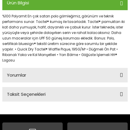
Ürün Bilgisi
%100 Polyamit En çok satan polo gömleğimiz, görünüm ve teknik
Panço
performans sunar. Tactel® kumaş ile tasarladık. Tactel® pamuktan iki
kat daha yumuşak, hafif, dayanıklı ve çabuk kurur. İster teknede, ister
yürüyüşte veya şehirde dolaşırken serin ve rahat kalacaksınız. Daha
uzun maceralar için UPF 50 güneş koruması ekledik. Bonus: Polo,
sertifikalı bluesign® tekstil üretim sürecine göre sorumlu bir şekilde
yapılır. • Quick Dry Tactel® Waffle Pique, 195G/M² • Düğmeli Ön Pat •
Ribanalı Yaka ve Kol Manşetleri • Yan Bölme • Göğüste İşlemeli HH®
Logosu
Yorumlar
Taksit Seçenekleri
Bu ürüne ilk yorumu siz yapın!
Yorum Yaz