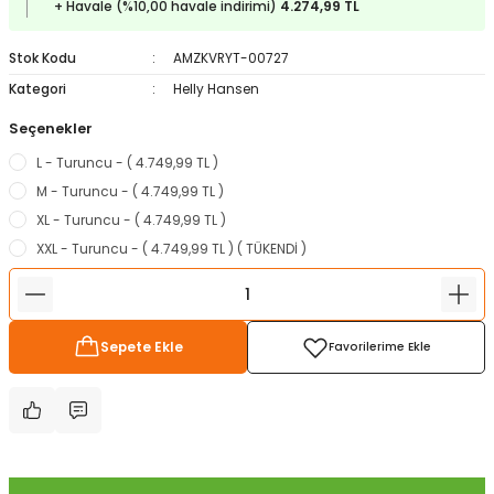
+ Havale (%10,00 havale indirimi)
4.274,99 TL
ampon Ekipmanları
a / Manometreler
i
Bel ve Omuz Çantaları
0 ile +5 Derece Arası
Stok Kodu
AMZKVRYT-00727
r
zu Torbası
eller
Bisiklet Çantaları
Çocuk Uyku Tulumları
Kategori
Helly Hansen
Seçenekler
Boyun Çantaları
Kaz Tüyü Uyku Tulumları
L - Turuncu - ( 4.749,99 TL )
ampet
Bolt
rı
Çanta Aksesuarları
M - Turuncu - ( 4.749,99 TL )
XL - Turuncu - ( 4.749,99 TL )
k Bardak
numlama
Çanta Yağmurlukları
XXL - Turuncu - ( 4.749,99 TL ) ( TÜKENDİ )
nleri
Çocuk Çantaları
Sepete Ekle
meleri
ksesuarlar
Cüzdanlar
eleri
İlk Yardım Çantaları
uarları
Seyahat Çantaları