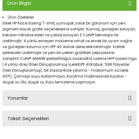
Ürün Bilgisi
Ürün Özellikleri
Panço
Erkek HP Race Sailing T-shirt, yumuşak, soluk bir görünüm için yeni
pigment boyalı grafik seçeneklerine sahiptir. Kumaş, güneşten koruyan,
kokuları nötralize eden ve çabuk kuruyan S.Café® teknolojisi ile
üretilmiştir. 4 yönlü esneyen malzeme rahat ve esnek bir uyum sağlar
ve güneşten koruma için UPF 40 olarak derecelendirilmiştir. Kaliteli
ipliklerden üretilmiştir ve yeni bir yelken grafikleri yelpazesine
sahiptirS.Café® AMANN iplikleri|Göğüs baskısı|Kol üzerine HH® baskılı logo
| 4 yönlü streç ||Geri Dönüştürülmüş İçerik|UPF 40Kabuk: %96 Polyester
(Geri Dönüştürülmüş), %4 ElastanElde yıkama - maksimum sıcaklık
40°C, Çamaşır suyu kullanmayın, Kurutma makinesinde kurutun -
düşük ısı, Ütü düşük ısı, Kuru temizleme yapmayın
Yorumlar
Taksit Seçenekleri
Bu ürüne ilk yorumu siz yapın!