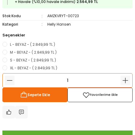
+ Havale (%10,00 havale indirimi)
2.564,99 TL
ampon Ekipmanları
a / Manometreler
i
Bel ve Omuz Çantaları
0 ile +5 Derece Arası
Stok Kodu
AMZKVRYT-00723
r
zu Torbası
eller
Bisiklet Çantaları
Çocuk Uyku Tulumları
Kategori
Helly Hansen
Seçenekler
Boyun Çantaları
Kaz Tüyü Uyku Tulumları
L - BEYAZ - ( 2.849,99 TL )
ampet
Bolt
rı
Çanta Aksesuarları
M - BEYAZ - ( 2.849,99 TL )
S - BEYAZ - ( 2.849,99 TL )
k Bardak
numlama
Çanta Yağmurlukları
XL - BEYAZ - ( 2.849,99 TL )
nleri
Çocuk Çantaları
Sepete Ekle
meleri
ksesuarlar
Cüzdanlar
eleri
İlk Yardım Çantaları
uarları
Seyahat Çantaları