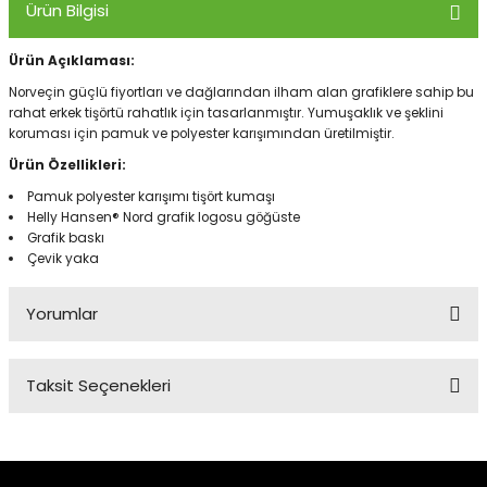
Ürün Bilgisi
Ürün Açıklaması:
Panço
Norveçin güçlü fiyortları ve dağlarından ilham alan grafiklere sahip bu
rahat erkek tişörtü rahatlık için tasarlanmıştır. Yumuşaklık ve şeklini
koruması için pamuk ve polyester karışımından üretilmiştir.
Ürün Özellikleri:
Pamuk polyester karışımı tişört kumaşı
Helly Hansen® Nord grafik logosu göğüste
Grafik baskı
Çevik yaka
Yorumlar
Taksit Seçenekleri
Bu ürüne ilk yorumu siz yapın!
Yorum Yaz